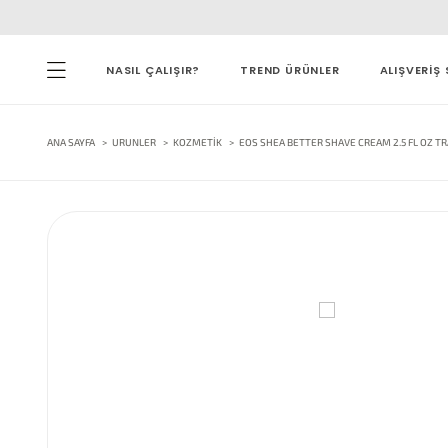
NASIL ÇALIŞIR?
TREND ÜRÜNLER
ALIŞVERİŞ 
ANA SAYFA
URUNLER
KOZMETIK
EOS SHEA BETTER SHAVE CREAM 2.5 FL OZ TR