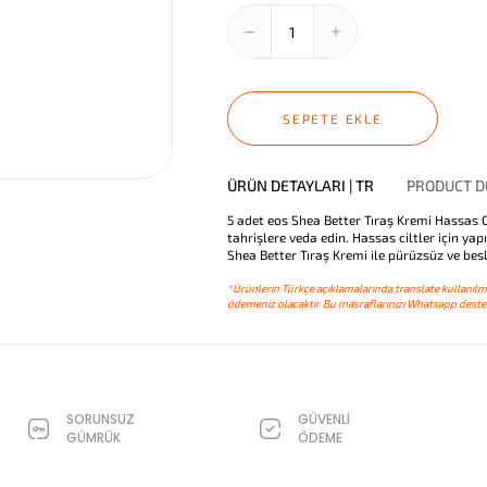
SEPETE EKLE
ÜRÜN DETAYLARI | TR
PRODUCT DE
5 adet eos Shea Better Tıraş Kremi Hassas Cil
tahrişlere veda edin. Hassas ciltler için ya
Shea Better Tıraş Kremi ile pürüzsüz ve besle
*Ürünlerin Türkçe açıklamalarında translate kullanılmı
ödemeniz olacaktır. Bu masraflarınızı Whatsapp destek
SORUNSUZ
GÜVENLİ
GÜMRÜK
ÖDEME