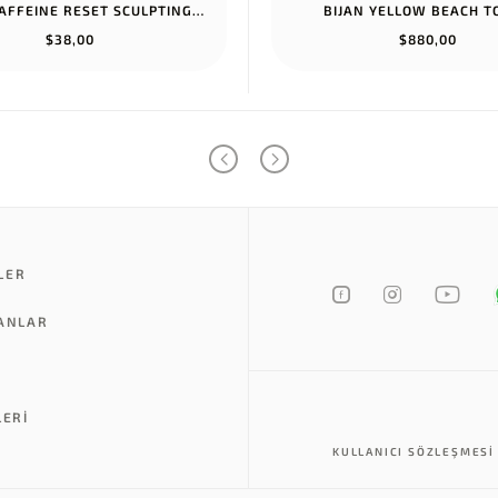
RHODE CAFFEINE RESET SCULPTING CREAM MASK
BIJAN YELLOW BEACH 
$38,00
$880,00
LER
LANLAR
LERI
KULLANICI SÖZLEŞMESI