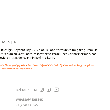
TAILS | EN
tler İçin, Seyahat Boyu, 2.5 fl oz. Bu özel formüle edilmiş tıraş kremi ile
pılmış olan bu krem, parfüm içermez ve zararlı içerikler barındırmaz. eos
yici bir tıraş deneyiminin keyfini çıkarın.
ştır. Yazım yanlışı ya da anlam bozukluğu olabilir. Ürün fiyatına haricen kargo ve gümrük
 hattımızdan öğrenebilirsiniz.
BİZİ TAKİP EDİN:
WHATSAPP DESTEK
+1 (424) 335 1456