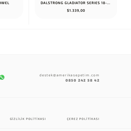
TOWEL
DALSTRONG GLADIATOR SERIES 18-PIECE COLOSSAL KNIFE SET WITH BLOCK...
$1.339,00
destek@amerikasepetim.com
0850 242 58 42
GIZLILIK POLITIKASI
ÇEREZ POLITIKASI