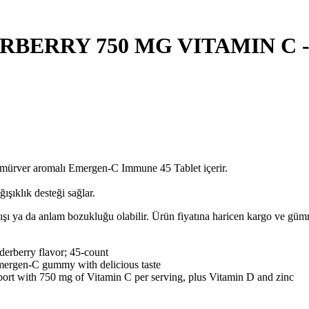
BERRY 750 MG VITAMIN C -
mürver aromalı Emergen-C Immune 45 Tablet içerir.
şıklık desteği sağlar.
lışı ya da anlam bozukluğu olabilir. Ürün fiyatına haricen kargo ve gü
erberry flavor; 45-count
 Emergen-C gummy with delicious taste
with 750 mg of Vitamin C per serving, plus Vitamin D and zinc