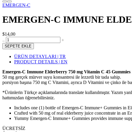
EMERGEN-C
EMERGEN-C IMMUNE ELDER
$14,00
SEPETE EKLE
ÜRÜN DETAYLARI | TR
PRODUCT DETAILS | EN
Emergen-C Immune Elderberry 750 mg Vitamin C 45 Gummies
50 mg gerçek mürver suyu konsantresi ile lezzetli bir tada sahip.
porsiyon başına 750 mg C Vitamini, ayrıca D Vitamini ve çinko ile bağı
*Ürünlerin Türkçe açıklamalarında translate kullanılmıştır. Yazım yan
hattımızdan öğrenebilirsiniz.
Includes one (1) bottle of Emergen-C Immune+ Gummies in Eld
Crafted with 50 mg of real elderberry juice concentrate in an
Yummy Emergen-C Immune+ Gummies provides immune support 
ÜCRETSİZ