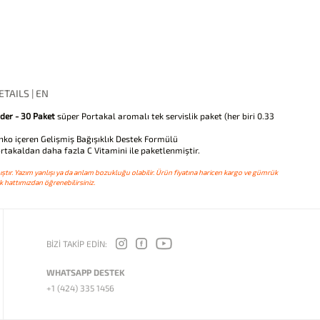
TAILS | EN
er - 30 Paket
süper Portakal aromalı tek servislik paket (her biri 0.33
inko içeren Gelişmiş Bağışıklık Destek Formülü
ortakaldan daha fazla C Vitamini ile paketlenmiştir.
ştır. Yazım yanlışı ya da anlam bozukluğu olabilir. Ürün fiyatına haricen kargo ve gümrük
 hattımızdan öğrenebilirsiniz.
BİZİ TAKİP EDİN:
WHATSAPP DESTEK
+1 (424) 335 1456