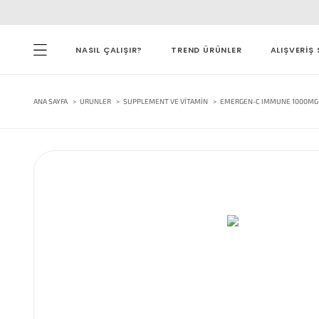
NASIL ÇALIŞIR?
TREND ÜRÜNLER
ALIŞVERİŞ 
ANA SAYFA
URUNLER
SUPPLEMENT VE VITAMIN
EMERGEN-C IMMUNE 1000MG 