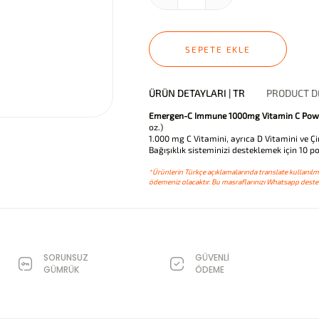
SEPETE EKLE
ÜRÜN DETAYLARI | TR
PRODUCT DE
Emergen-C Immune 1000mg Vitamin C Powd
oz.)
1.000 mg C Vitamini, ayrıca D Vitamini ve Ç
Bağışıklık sisteminizi desteklemek için 10 p
*Ürünlerin Türkçe açıklamalarında translate kullanılmı
ödemeniz olacaktır. Bu masraflarınızı Whatsapp destek
SORUNSUZ
GÜVENLİ
GÜMRÜK
ÖDEME