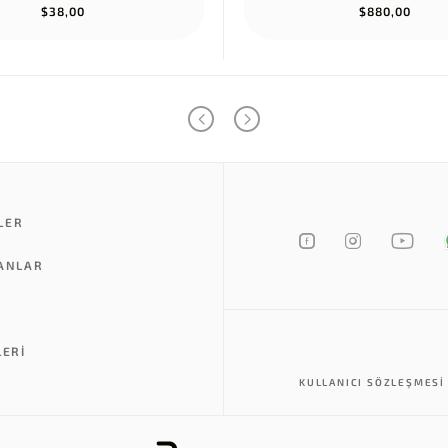
$38,00
$880,00
LER
LANLAR
LERI
KULLANICI SÖZLEŞMESI