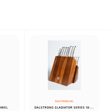
DALSTRONG INC.
TOWEL
DALSTRONG GLADIATOR SERIES 18-PIECE COLOSSAL KNIFE SET WITH BLOCK...