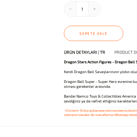
SEPETE EKLE
ÜRÜN DETAYLARI | TR
PRODUCT DE
Dragon Stars Action Figures - Dragon Ball
Kendi Dragon Ball Savaşlarınızın yıldızı olu
Dragon Ball Super - Super Hero evrenine bu 
olması gerekenler arasında.
Bandai Namco Toys & Collectibles America t
sevdiğiniz ya da nefret ettiğiniz karakterler
*Ürünlerin Türkçe açıklamalarında translate kullanılmı
ödemeniz olacaktır. Bu masraflarınızı Whatsapp destek