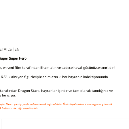
TAILS | EN
 Super Super Hero
n, en yeni film tarafından ilham alın ve sadece hayal gücünüzle sınırlıdır!
6.5"lik aksiyon figürleriyle adım atın ki her hayranın koleksiyonunda
arafından Dragon Stars, hayranlar içindir ve tam olarak tanıdığınız ve
e benziyor.
ştır. Yazım yanlışı ya da anlam bozukluğu olabilir. Ürün fiyatına haricen kargo ve gümrük
 hattımızdan öğrenebilirsiniz.