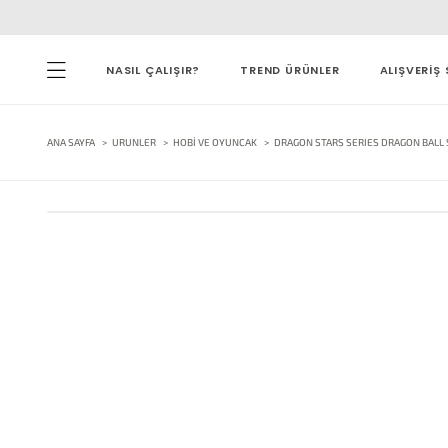
NASIL ÇALIŞIR?
TREND ÜRÜNLER
ALIŞVERİŞ 
ANA SAYFA
URUNLER
HOBI VE OYUNCAK
DRAGON STARS SERIES DRAGON BALL 