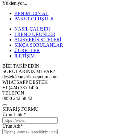
Yükleniyor...
BENİM İÇİN AL
PAKET OLUŞTUR
NASIL ÇALIŞIR?
TREND ÜRÜNLER
ALIŞVERİŞ SİTELERİ
SIKÇA SORULANLAR
ÜCRETLER
İLETİŞİM
BİZİ TAKİP EDİN:
SORULARINIZ MI VAR?
destek@amerikasepetim.com
WHATSAPP DESTEK
+1 (424) 335 1456
TELEFON
0850 242 58 42
SİPARİŞ FORMU
Ürün Linki*
Ürün Adı*