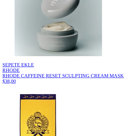
SEPETE EKLE
RHODE
RHODE CAFFEINE RESET SCULPTING CREAM MASK
$38,00