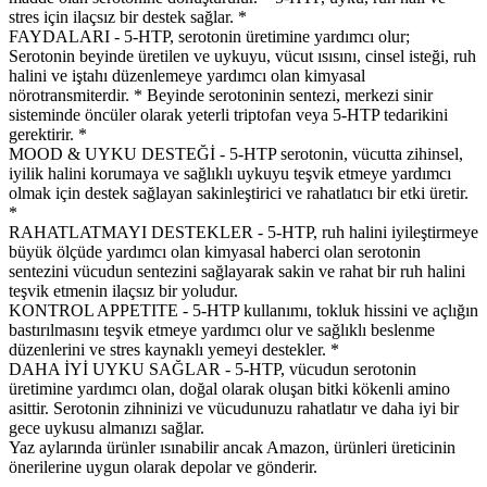
stres için ilaçsız bir destek sağlar. *
FAYDALARI - 5-HTP, serotonin üretimine yardımcı olur;
Serotonin beyinde üretilen ve uykuyu, vücut ısısını, cinsel isteği, ruh
halini ve iştahı düzenlemeye yardımcı olan kimyasal
nörotransmiterdir. * Beyinde serotoninin sentezi, merkezi sinir
sisteminde öncüler olarak yeterli triptofan veya 5-HTP tedarikini
gerektirir. *
MOOD & UYKU DESTEĞİ - 5-HTP serotonin, vücutta zihinsel,
iyilik halini korumaya ve sağlıklı uykuyu teşvik etmeye yardımcı
olmak için destek sağlayan sakinleştirici ve rahatlatıcı bir etki üretir.
*
RAHATLATMAYI DESTEKLER - 5-HTP, ruh halini iyileştirmeye
büyük ölçüde yardımcı olan kimyasal haberci olan serotonin
sentezini vücudun sentezini sağlayarak sakin ve rahat bir ruh halini
teşvik etmenin ilaçsız bir yoludur.
KONTROL APPETITE - 5-HTP kullanımı, tokluk hissini ve açlığın
bastırılmasını teşvik etmeye yardımcı olur ve sağlıklı beslenme
düzenlerini ve stres kaynaklı yemeyi destekler. *
DAHA İYİ UYKU SAĞLAR - 5-HTP, vücudun serotonin
üretimine yardımcı olan, doğal olarak oluşan bitki kökenli amino
asittir. Serotonin zihninizi ve vücudunuzu rahatlatır ve daha iyi bir
gece uykusu almanızı sağlar.
Yaz aylarında ürünler ısınabilir ancak Amazon, ürünleri üreticinin
önerilerine uygun olarak depolar ve gönderir.