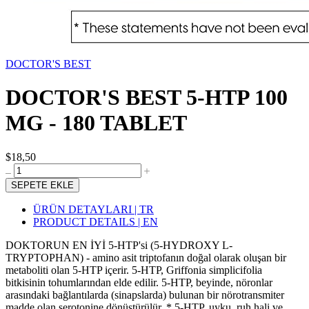
DOCTOR'S BEST
DOCTOR'S BEST 5-HTP 100
MG - 180 TABLET
$18,50
SEPETE EKLE
ÜRÜN DETAYLARI | TR
PRODUCT DETAILS | EN
DOKTORUN EN İYİ 5-HTP'si (5-HYDROXY L-
TRYPTOPHAN) - amino asit triptofanın doğal olarak oluşan bir
metaboliti olan 5-HTP içerir. 5-HTP, Griffonia simplicifolia
bitkisinin tohumlarından elde edilir. 5-HTP, beyinde, nöronlar
arasındaki bağlantılarda (sinapslarda) bulunan bir nörotransmiter
madde olan serotonine dönüştürülür. * 5-HTP, uyku, ruh hali ve