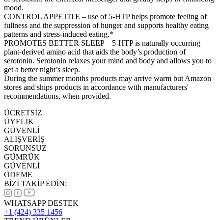
mood.
CONTROL APPETITE – use of 5-HTP helps promote feeling of
fullness and the suppression of hunger and supports healthy eating
patterns and stress-induced eating.*
PROMOTES BETTER SLEEP – 5-HTP is naturally occurring
plant-derived amino acid that aids the body’s production of
serotonin. Serotonin relaxes your mind and body and allows you to
get a better night’s sleep.
During the summer months products may arrive warm but Amazon
stores and ships products in accordance with manufacturers'
recommendations, when provided.
ÜCRETSİZ
ÜYELİK
GÜVENLİ
ALIŞVERİŞ
SORUNSUZ
GÜMRÜK
GÜVENLİ
ÖDEME
BİZİ TAKİP EDİN:
WHATSAPP DESTEK
+1 (424) 335 1456