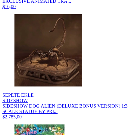
EXCLUSIVE ANIMATED TRA...
$16,00
SEPETE EKLE
SIDESHOW
SIDESHOW DOG ALIEN (DELUXE BONUS VERSION) 1:3
SCALE STATUE BY PRI...
$2.785,00