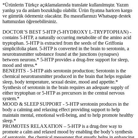
*Ürünlerin Türkçe açıklamalarında translate kullanılmıştır. Yazım
yanlışı ya da anlam bozukluğu olabilir. Ürün fiyatına haricen kargo
ve gümrük ödemeniz olacaktır. Bu masraflarınızı Whatsapp destek
hattımızdan öğrenebilirsiniz.
DOCTOR’S BEST 5-HTP (5-HYDROXY L-TRYPTOPHAN) -
contains 5-HTP, a naturally occurring metabolite of the amino acid
tryptophan. 5-HTP is extracted from the seeds of the Griffonia
simplicifolia plant. 5-HTP is converted in the brain to serotonin, a
neurotransmitter substance found at the junctions (synapses)
between neurons.* 5-HTP provides a drug-free support for sleep,
mood and stress.*
BENEFITS - 5-HTP aids serotonin production; Serotonin is the
chemical neurotransmitter produced in the brain that helps regulate
sleep, body temperature, sexual desire, mood and appetite.*
Synthesis of serotonin in the brain requires an adequate supply of
either tryptophan or 5-HTP as precursors in the central nervous
system.*
MOOD & SLEEP SUPPORT - 5-HTP serotonin produces in the
body a calming and relaxing effect providing support to help
maintain mental, emotional well-being, and to help promote healthy
sleep.*
PROMOTES RELAXATION – 5-HTP is a drug-free way to
promote a calm and relaxed mood by enabling the body’s synthesis
of serotonin, the chemical messenger that greatly helps in enhancing