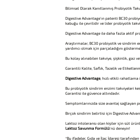
Bilimsel Olarak Kanıtlanmış Probiyotik Takv
Digestive Advantage'ın patenti BC30 probiyo
kabuğu ile çevrilidir ve lider probiyotik ta
Digestive Advantage ile daha fazla aktif prob
Araştırmalar, BC30 probiyotik ve sindirim en
yardımcı olmak için parçaladığını gösterme
Bu kolay alınabilen takviye, şişkinlik, gaz 
Garantili Kalite, Saflık, Tazelik ve Etiketle
Digestive Advantage
, hızlı etkili rahatlama 
Bu probiyotik sindirim enzimi takviyeleri ke
Garantisi ile güvence altındadır.
Semptomlarınızda size avantaj sağlayan prob
Birçok sindirim belirtisi için Digestive Adv
Laktoz intoleransı olan kişiler için süt ürü
Laktoz Savunma Formülü
'nü deneyin!
*Bu ifadeler, Gıda ve İlaç İdaresi tarafında