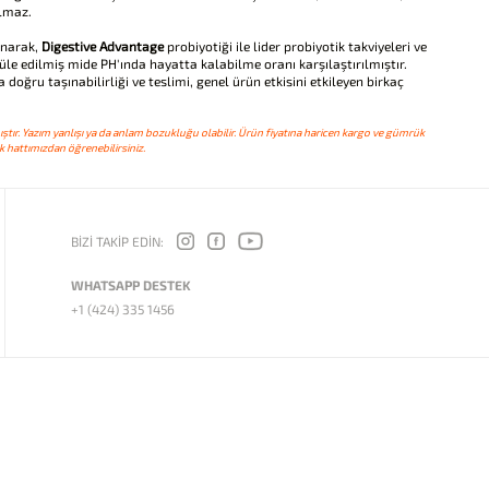
ılmaz.
anarak,
Digestive Advantage
probiyotiği ile lider probiyotik takviyeleri ve
le edilmiş mide PH'ında hayatta kalabilme oranı karşılaştırılmıştır.
 doğru taşınabilirliği ve teslimi, genel ürün etkisini etkileyen birkaç
ştır. Yazım yanlışı ya da anlam bozukluğu olabilir. Ürün fiyatına haricen kargo ve gümrük
 hattımızdan öğrenebilirsiniz.
BİZİ TAKİP EDİN:
WHATSAPP DESTEK
+1 (424) 335 1456