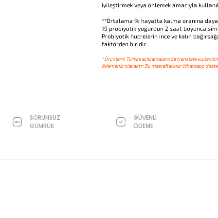
iyileştirmek veya önlemek amacıyla kullan
**Ortalama % hayatta kalma oranına day
19 probiyotik yoğurdun 2 saat boyunca simü
Probiyotik hücrelerin ince ve kalın bağırsağa
faktörden biridir.
*Ürünlerin Türkçe açıklamalarında translate kullanılmı
ödemeniz olacaktır. Bu masraflarınızı Whatsapp destek
SORUNSUZ
GÜVENLİ
GÜMRÜK
ÖDEME