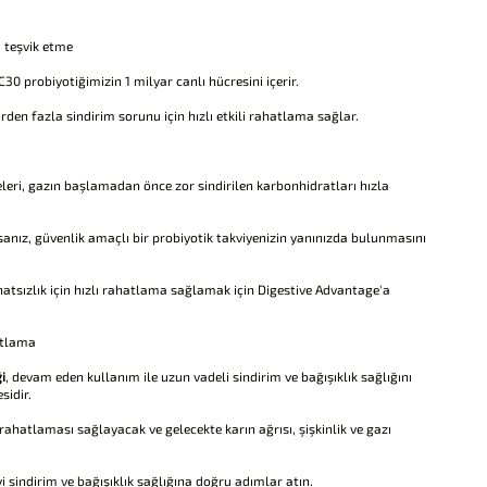
ı teşvik etme
0 probiyotiğimizin 1 milyar canlı hücresini içerir.
 birden fazla sindirim sorunu için hızlı etkili rahatlama sağlar.
leri, gazın başlamadan önce zor sindirilen karbonhidratları hızla
anız, güvenlik amaçlı bir probiyotik takviyenizin yanınızda bulunmasını
ahatsızlık için hızlı rahatlama sağlamak için Digestive Advantage'a
hatlama
i
, devam eden kullanım ile uzun vadeli sindirim ve bağışıklık sağlığını
sidir.
rahatlaması sağlayacak ve gelecekte karın ağrısı, şişkinlik ve gazı
yi sindirim ve bağışıklık sağlığına doğru adımlar atın.