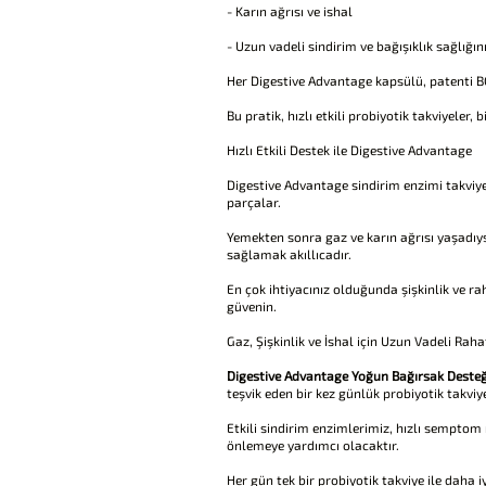
- Karın ağrısı ve ishal
- Uzun vadeli sindirim ve bağışıklık sağlığın
Her Digestive Advantage kapsülü, patenti BC3
Bu pratik, hızlı etkili probiyotik takviyeler,
Hızlı Etkili Destek ile Digestive Advantage
Digestive Advantage sindirim enzimi takviye
parçalar.
Yemekten sonra gaz ve karın ağrısı yaşadıys
sağlamak akıllıcadır.
En çok ihtiyacınız olduğunda şişkinlik ve r
güvenin.
Gaz, Şişkinlik ve İshal için Uzun Vadeli Ra
Digestive Advantage Yoğun Bağırsak Desteğ
teşvik eden bir kez günlük probiyotik takviye
Etkili sindirim enzimlerimiz, hızlı semptom 
önlemeye yardımcı olacaktır.
Her gün tek bir probiyotik takviye ile daha i