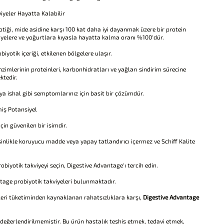
iyeler Hayatta Kalabilir
tiği, mide asidine karşı 100 kat daha iyi dayanmak üzere bir protein
kviyelere ve yoğurtlara kıyasla hayatta kalma oranı %100'dür.
iyotik içeriği, etkilenen bölgelere ulaşır.
zimlerinin proteinleri, karbonhidratları ve yağları sindirim sürecine
ktedir.
veya ishal gibi semptomlarınız için basit bir çözümdür.
nmiş Potansiyel
için güvenilen bir isimdir.
sinlikle koruyucu madde veya yapay tatlandırıcı içermez ve Schiff Kalite
iyotik takviyeyi seçin, Digestive Advantage'ı tercih edin.
antage probiyotik takviyeleri bulunmaktadır.
nleri tüketiminden kaynaklanan rahatsızlıklara karşı,
Digestive Advantage
n değerlendirilmemiştir. Bu ürün hastalık teşhis etmek, tedavi etmek,