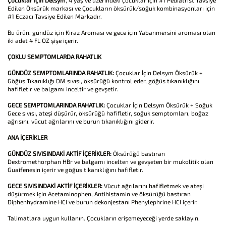
Çocuklar İçin Delsym
, 4 yaş ve üzerindeki çocuklar için #1 Pediatrist Tavsiye
Edilen Öksürük markası ve Çocukların öksürük/soğuk kombinasyonları için
#1 Eczacı Tavsiye Edilen Markadır.
Bu ürün, gündüz için Kiraz Aroması ve gece için Yabanmersini aroması olan
iki adet 4 FL OZ şişe içerir.
ÇOKLU SEMPTOMLARDA RAHATLIK
GÜNDÜZ SEMPTOMLARINDA RAHATLIK:
Çocuklar İçin Delsym Öksürük +
Göğüs Tıkanıklığı DM sıvısı, öksürüğü kontrol eder, göğüs tıkanıklığını
hafifletir ve balgamı inceltir ve gevşetir.
GECE SEMPTOMLARINDA RAHATLIK:
Çocuklar İçin Delsym Öksürük + Soğuk
Gece sıvısı, ateşi düşürür, öksürüğü hafifletir, soğuk semptomları, boğaz
ağrısını, vücut ağrılarını ve burun tıkanıklığını giderir.
ANA İÇERİKLER
GÜNDÜZ SIVISINDAKİ AKTİF İÇERİKLER:
Öksürüğü bastıran
Dextromethorphan HBr ve balgamı incelten ve gevşeten bir mukolitik olan
Guaifenesin içerir ve göğüs tıkanıklığını hafifletir.
GECE SIVISINDAKİ AKTİF İÇERİKLER:
Vücut ağrılarını hafifletmek ve ateşi
düşürmek için Acetaminophen, Antihistamin ve öksürüğü bastıran
Diphenhydramine HCI ve burun dekonjestanı Phenylephrine HCI içerir.
Talimatlara uygun kullanın. Çocukların erişemeyeceği yerde saklayın.