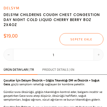
DELSYM
DELSYM CHILDRENS COUGH CHEST CONGESTION
DAY NIGHT COLD LIQUID CHERRY BERRY 8OZ
2X4OZ
$19,00
SEPETE EKLE
ÜRÜN DETAYLARI | TR
PRODUCT DETAILS | EN
Çocuklar İçin Delsym Öksürük + Göğüs Tıkanıklığı DM ve Öksürük + Soğuk
Gece
, güçlü semptom rahatlığı sağlayan bir kombine pakettir.
Gündüz sıvısı öksürüğü, göğüs tıkanıklığını kontrol eder, balgamı inceltir ve
gevşetirken Gece sıvısı ateşi düşürür, öksürüğü hafifletir, soğuk
semptomları, boğaz ağrısını, vücut ağrılarını ve burun tıkanıklığını giderir.