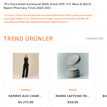
†Pro Voice Anketi kullanarak IQVIA, Aralık 2019 *U.S. News & World
Report/Pharmacy Times 2020-2021.
*Ürünlerin Türkçe açıklamalarında translate kullanılmıştır. Yazım yanlışı ya da anlam
bozukluğu olabilir. Ürün fiyatına haricen kargo ve gümrük ödemeniz olacaktır. Bu
masraflarınızı Whatsapp destek hattımızdan öğrenebilirsiniz.
TREND ÜRÜNLER
TÜMÜNÜ GÖR
HERMES
RHODE
HERMES AUX CHAMPS EN FLEURS" PANTS NOIR
RHODE CAFFEINE RESET SCULPTING CREAM MASK
$4.275,00
$38,00