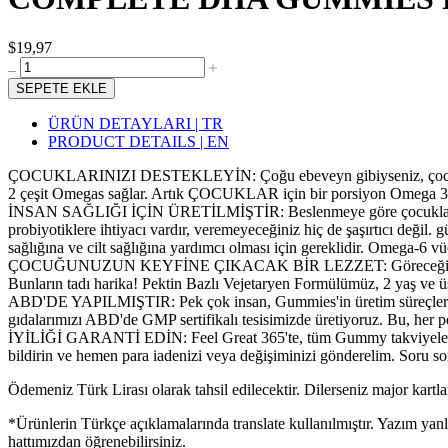
$19,97
SEPETE EKLE
ÜRÜN DETAYLARI | TR
PRODUCT DETAILS | EN
ÇOCUKLARINIZI DESTEKLEYİN: Çoğu ebeveyn gibiyseniz, çocukların
2 çeşit Omegas sağlar. Artık ÇOCUKLAR için bir porsiyon Omega 3 DHA a
İNSAN SAĞLIĞI İÇİN ÜRETİLMİŞTİR: Beslenmeye göre çocuklarınızın bü
probiyotiklere ihtiyacı vardır, veremeyeceğiniz hiç de şaşırtıcı değil
sağlığına ve cilt sağlığına yardımcı olması için gereklidir. Omega-6 vü
ÇOCUĞUNUZUN KEYFİNE ÇIKACAK BİR LEZZET: Göreceğiniz çocuklar i
Bunların tadı harika! Pektin Bazlı Vejetaryen Formülümüz, 2 yaş ve üst
ABD'DE YAPILMIŞTIR: Pek çok insan, Gummies'in üretim süreçleri söz 
gıdalarımızı ABD'de GMP sertifikalı tesisimizde üretiyoruz. Bu, her p
İYİLİĞİ GARANTİ EDİN: Feel Great 365'te, tüm Gummy takviyelerimizi
bildirin ve hemen para iadenizi veya değişiminizi gönderelim. Soru so
Ödemeniz Türk Lirası olarak tahsil edilecektir. Dilerseniz major kartlar
*Ürünlerin Türkçe açıklamalarında translate kullanılmıştır. Yazım yan
hattımızdan öğrenebilirsiniz.