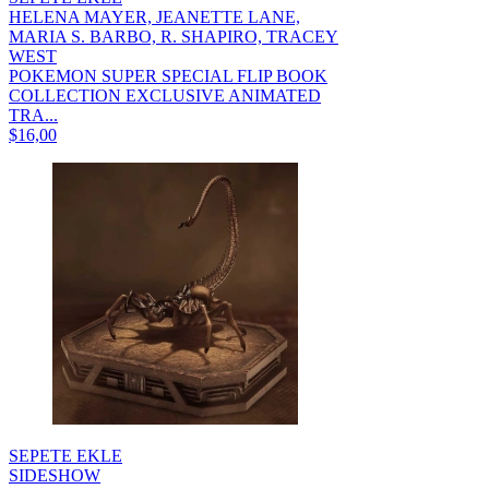
HELENA MAYER, JEANETTE LANE,
MARIA S. BARBO, R. SHAPIRO, TRACEY
WEST
POKEMON SUPER SPECIAL FLIP BOOK
COLLECTION EXCLUSIVE ANIMATED
TRA...
$16,00
SEPETE EKLE
SIDESHOW