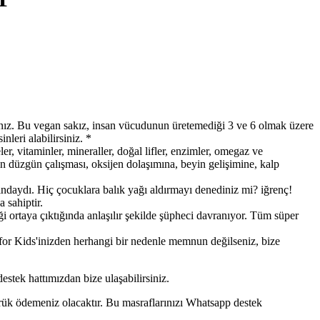
 Bu vegan sakız, insan vücudunun üretemediği 3 ve 6 olmak üzere
leri alabilirsiniz. *
itaminler, mineraller, doğal lifler, enzimler, omegaz ve
ın düzgün çalışması, oksijen dolaşımına, beyin gelişimine, kalp
. Hiç çocuklara balık yağı aldırmayı denediniz mi? iğrenç!
 sahiptir.
rtaya çıktığında anlaşılır şekilde şüpheci davranıyor. Tüm süper
r Kids'inizden herhangi bir nedenle memnun değilseniz, bize
estek hattımızdan bize ulaşabilirsiniz.
mrük ödemeniz olacaktır. Bu masraflarınızı Whatsapp destek