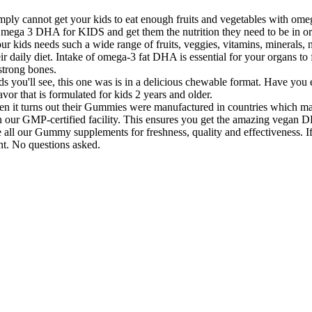
annot get your kids to eat enough fruits and vegetables with omega
ga 3 DHA for KIDS and get them the nutrition they need to be in orde
needs such a wide range of fruits, veggies, vitamins, minerals, natu
heir daily diet. Intake of omega-3 fat DHA is essential for your organs t
strong bones.
see, this one was is in a delicious chewable format. Have you ever t
or that is formulated for kids 2 years and older.
t turns out their Gummies were manufactured in countries which may 
n our GMP-certified facility. This ensures you get the amazing vegan D
r Gummy supplements for freshness, quality and effectiveness. If 
nt. No questions asked.