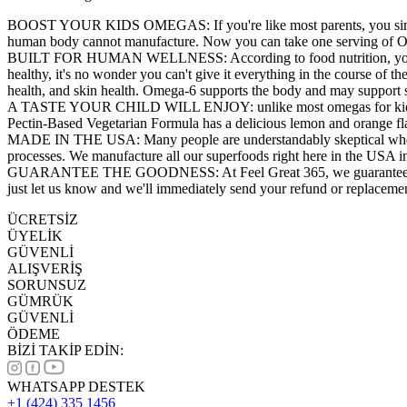
BOOST YOUR KIDS OMEGAS: If you're like most parents, you simply c
human body cannot manufacture. Now you can take one serving of Ome
BUILT FOR HUMAN WELLNESS: According to food nutrition, your kids 
healthy, it's no wonder you can't give it everything in the course of t
health, and skin health. Omega-6 supports the body and may support 
A TASTE YOUR CHILD WILL ENJOY: unlike most omegas for kids you'll 
Pectin-Based Vegetarian Formula has a delicious lemon and orange flav
MADE IN THE USA: Many people are understandably skeptical when i
processes. We manufacture all our superfoods right here in the USA i
GUARANTEE THE GOODNESS: At Feel Great 365, we guarantee all ou
just let us know and we'll immediately send your refund or replaceme
ÜCRETSİZ
ÜYELİK
GÜVENLİ
ALIŞVERİŞ
SORUNSUZ
GÜMRÜK
GÜVENLİ
ÖDEME
BİZİ TAKİP EDİN:
WHATSAPP DESTEK
+1 (424) 335 1456