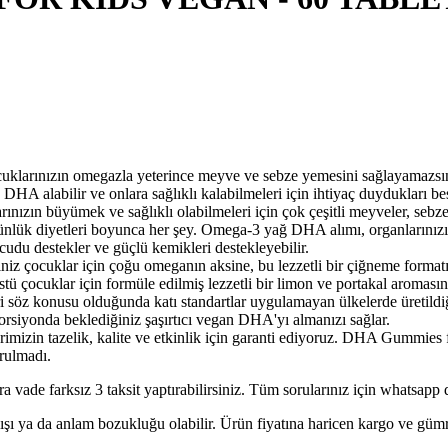
ızın omegazla yeterince meyve ve sebze yemesini sağlayamazsınız.
labilir ve onlara sağlıklı kalabilmeleri için ihtiyaç duydukları besin
yümek ve sağlıklı olabilmeleri için çok çeşitli meyveler, sebzeler, v
. günlük diyetleri boyunca her şey. Omega-3 yağ DHA alımı, organlarınız
cudu destekler ve güçlü kemikleri destekleyebilir.
çin çoğu omeganın aksine, bu lezzetli bir çiğneme formatındaydı
ü çocuklar için formüle edilmiş lezzetli bir limon ve portakal aromasına
konusu olduğunda katı standartlar uygulamayan ülkelerde üretildiği o
orsiyonda beklediğiniz şaşırtıcı vegan DHA'yı almanızı sağlar.
n tazelik, kalite ve etkinlik için garanti ediyoruz. DHA Gummies fo
rulmadı.
a vade farksız 3 taksit yaptırabilirsiniz. Tüm sorularınız için whatsapp d
lışı ya da anlam bozukluğu olabilir. Ürün fiyatına haricen kargo ve gü