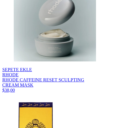
SEPETE EKLE
RHODE
RHODE CAFFEINE RESET SCULPTING
CREAM MASK
$38,00