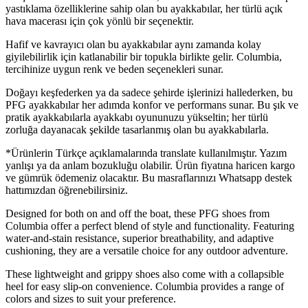
yastıklama özelliklerine sahip olan bu ayakkabılar, her türlü açık
hava macerası için çok yönlü bir seçenektir.
Hafif ve kavrayıcı olan bu ayakkabılar aynı zamanda kolay
giyilebilirlik için katlanabilir bir topukla birlikte gelir. Columbia,
tercihinize uygun renk ve beden seçenekleri sunar.
Doğayı keşfederken ya da sadece şehirde işlerinizi hallederken, bu
PFG ayakkabılar her adımda konfor ve performans sunar. Bu şık ve
pratik ayakkabılarla ayakkabı oyununuzu yükseltin; her türlü
zorluğa dayanacak şekilde tasarlanmış olan bu ayakkabılarla.
*Ürünlerin Türkçe açıklamalarında translate kullanılmıştır. Yazım
yanlışı ya da anlam bozukluğu olabilir. Ürün fiyatına haricen kargo
ve gümrük ödemeniz olacaktır. Bu masraflarınızı Whatsapp destek
hattımızdan öğrenebilirsiniz.
Designed for both on and off the boat, these PFG shoes from
Columbia offer a perfect blend of style and functionality. Featuring
water-and-stain resistance, superior breathability, and adaptive
cushioning, they are a versatile choice for any outdoor adventure.
These lightweight and grippy shoes also come with a collapsible
heel for easy slip-on convenience. Columbia provides a range of
colors and sizes to suit your preference.