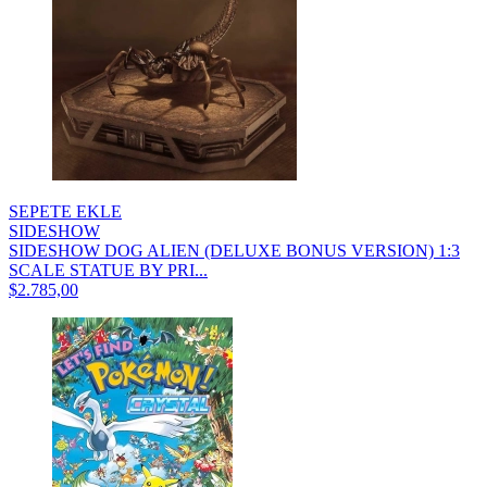
SEPETE EKLE
SIDESHOW
SIDESHOW DOG ALIEN (DELUXE BONUS VERSION) 1:3
SCALE STATUE BY PRI...
$2.785,00