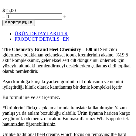
$15,00
SEPETE EKLE
ÜRÜN DETAYLARI | TR
PRODUCT DETAILS | EN
The Chemistry Brand Heel Chemistry - 100 ml
Sert cildi
gidermeye odaklanan geleneksel topuk kremlerinin aksine, %19,5
aktif kompleksimiz, geleneksel sert cilt döngüsünü önlemek için
yüzeyin altındaki nemlendirmeyi desteklerken çatlamış cildi topikal
olarak nemlendirir.
Aşırı kuruluğa karşı koyarken görünür cilt dokusunu ve nemini
iyileştirdiği klinik olarak kanıtlanmış bir deniz kompleksi içerir.
Bu formül üre ve asit içermez.
*Ürünlerin Türkçe açıklamalarında translate kullanılmıştır. Yazım
yanlışı ya da anlam bozukluğu olabilir. Ürün fiyatına haricen kargo
ve gümrük ödemeniz olacaktır. Bu masraflarınızı Whatsapp destek
hattımızdan öğrenebilirsiniz.
Unlike traditional heel creams which focus on removing the hard