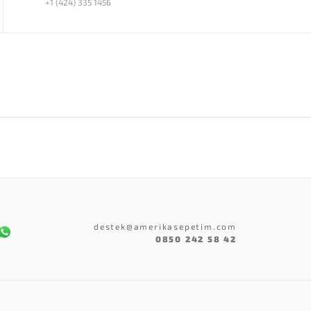
+1 (424) 335 1456
destek@amerikasepetim.com
0850 242 58 42