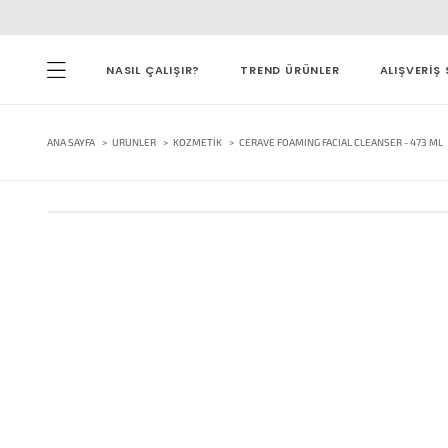
NASIL ÇALIŞIR?
TREND ÜRÜNLER
ALIŞVERİŞ 
ANA SAYFA
URUNLER
KOZMETIK
CERAVE FOAMING FACIAL CLEANSER - 473 ML