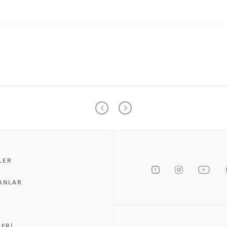
LER
LANLAR
LERI