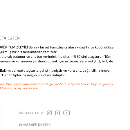
TAILS | EN
PÜK TEMİZLEYİCİ Berrak bir jel temizleyici olarak dağılır ve köpürdükçe
oyulmuş bir his bırakmadan temizler
larak bulunur ve cilt bariyerindeki lipidlerin %50'sini oluşturur. Tüm
ilemeye ve korumaya yardımcı olmak için üç temel seramid (1, 3, 6-II) ile
kımı dermatologlarla geliştirilmiştir ve kuru cilt, yağlı cilt, akneye
klı cilt tiplerine uygun ürünlere sahiptir.
ştır. Yazım yanlışı ya da anlam bozukluğu olabilir. Ürün fiyatına haricen kargo ve gümrük
 hattımızdan öğrenebilirsiniz.
BİZİ TAKİP EDİN:
WHATSAPP DESTEK