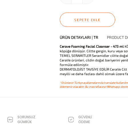
SEPETE EKLE
ÜRÜN DETAYLARI | TR
PRODUCT DE
Cerave Foaming Facial Cleanser - 473 ml
KÖ
köpüğe dönüşür. Ciltte gergin, kuru veya s
TEMEL SERAMİTLER Seramidler ciltte doğal o
CeraVe ürünleri, cildin doğal bariyerini yen
formüle edilmiştir.
DERMATOLOJİST TAVSİYE EDİLİR CeraVe Cilt Ba
meyilli ve daha fazlası dahil olmak üzere far
*Ürünlerin Türkçe açıklamalarında translate kullanılmı
ödemeniz olacaktır. Bu masraflarınızı Whatsapp destek
SORUNSUZ
GÜVENLİ
GÜMRÜK
ÖDEME