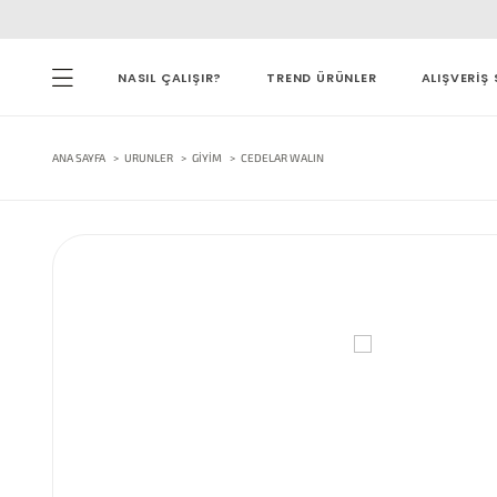
NASIL ÇALIŞIR?
TREND ÜRÜNLER
ALIŞVERİŞ 
ANA SAYFA
URUNLER
GIYIM
CEDELAR WALIN