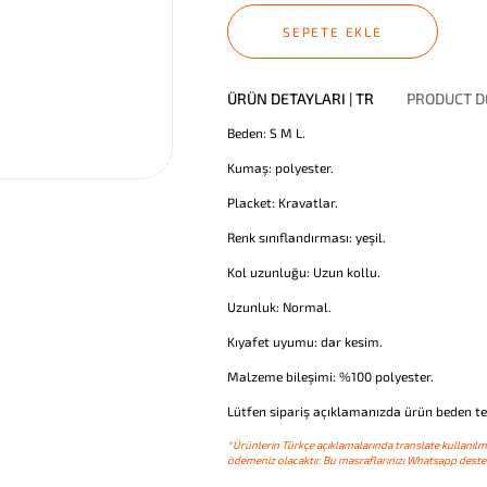
SEPETE EKLE
ÜRÜN DETAYLARI | TR
PRODUCT DE
Beden: S M L.
Kumaş: polyester.
Placket: Kravatlar.
Renk sınıflandırması: yeşil.
Kol uzunluğu: Uzun kollu.
Uzunluk: Normal.
Kıyafet uyumu: dar kesim.
Malzeme bileşimi: %100 polyester.
Lütfen sipariş açıklamanızda ürün beden terc
*Ürünlerin Türkçe açıklamalarında translate kullanılmı
ödemeniz olacaktır. Bu masraflarınızı Whatsapp destek