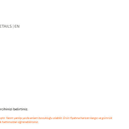
TAILS | EN
ihinizi belirtiniz.
ştır. Yazım yanlışı ya da anlam bozukluğu olabilir. Ürün fiyatına haricen kargo ve gümrük
 hattımızdan öğrenebilirsiniz.