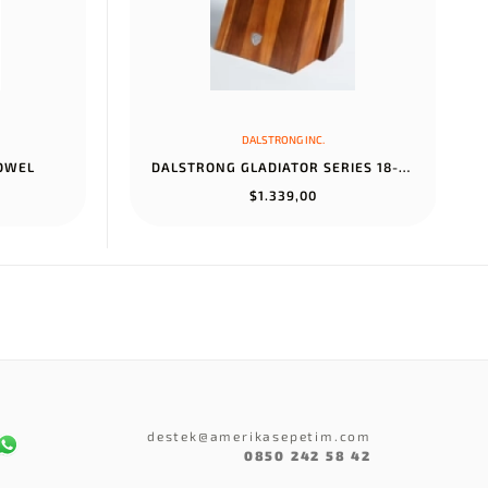
DALSTRONG INC.
TOWEL
DALSTRONG GLADIATOR SERIES 18-PIECE COLOSSAL KNIFE SET WITH BLOCK...
$1.339,00
destek@amerikasepetim.com
0850 242 58 42