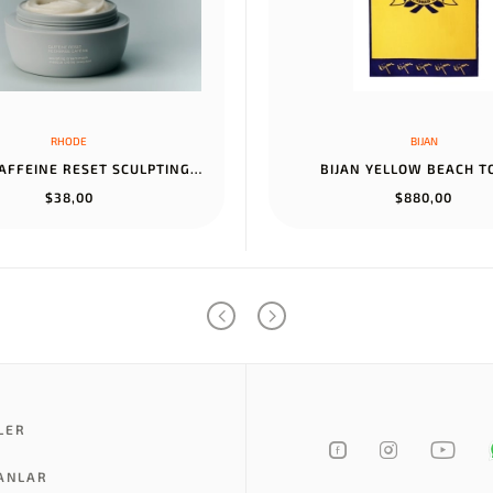
RHODE
BIJAN
RHODE CAFFEINE RESET SCULPTING CREAM MASK
BIJAN YELLOW BEACH 
$38,00
$880,00
LER
LANLAR