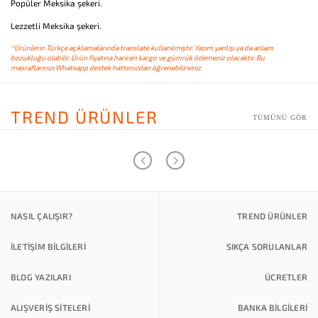
Popüler Meksika şekeri.
Lezzetli Meksika şekeri.
*Ürünlerin Türkçe açıklamalarında translate kullanılmıştır. Yazım yanlışı ya da anlam
bozukluğu olabilir. Ürün fiyatına haricen kargo ve gümrük ödemeniz olacaktır. Bu
masraflarınızı Whatsapp destek hattımızdan öğrenebilirsiniz.
TREND ÜRÜNLER
TÜMÜNÜ GÖR
NASIL ÇALIŞIR?
TREND ÜRÜNLER
İLETİŞİM BİLGİLERİ
SIKÇA SORULANLAR
BLOG YAZILARI
ÜCRETLER
ALIŞVERİŞ SİTELERİ
BANKA BILGILERI