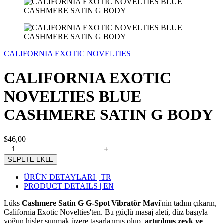
CALIFORNIA EXOTIC NOVELTIES
CALIFORNIA EXOTIC
NOVELTIES BLUE
CASHMERE SATIN G BODY
$46,00
SEPETE EKLE
ÜRÜN DETAYLARI | TR
PRODUCT DETAILS | EN
Lüks
Cashmere Satin G G-Spot Vibratör Mavi
'nin tadını çıkarın,
California Exotic Novelties'ten. Bu güçlü masaj aleti, düz başıyla
yoğun hisler sunmak üzere tasarlanmış olup,
artırılmış zevk ve