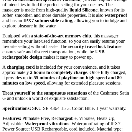
of intensities to find the perfect setting for your desires. The
massager is made from high-quality
liquid Silicone
, known for its
softer, smoother, and more durable properties. It is also
waterproof
and has an
IPX7 submersible rating
, allowing you to indulge and
explore pleasure in the water.
Equipped with a
state-of-the-art memory chip
, this massager
remembers your last-used function, so you can easily resume your
favorite setting without hassle. The
security travel lock feature
ensures safe and discreet transportation, while the
USB
rechargeable design
makes it easy to power up.
A
charging cord
is included for your convenience, and it takes
approximately
2 hours to completely charge
. Once fully charged,
it provides up to
55 minutes of playtime on high speed and 80
minutes on low speed
, allowing for extended pleasure sessions.
Treat yourself to the sumptuous sensations
of the Cashmere Satin
G and unlock a world of exquisite satisfaction.
Specifications:
SKU SE-4364-15-3. Color: Blue. 1-year warranty.
Features:
Phthalate Free, Rechargeable, Vibrates, Heats Up,
Adjustable.
Waterproof vibrations
. Waterproof rating of IPX7.
Power Source: USB Rechargeable, cord included. Material type: