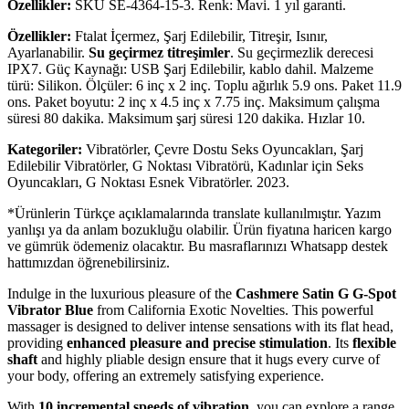
Özellikler:
SKU SE-4364-15-3. Renk: Mavi. 1 yıl garanti.
Özellikler:
Ftalat İçermez, Şarj Edilebilir, Titreşir, Isınır,
Ayarlanabilir.
Su geçirmez titreşimler
. Su geçirmezlik derecesi
IPX7. Güç Kaynağı: USB Şarj Edilebilir, kablo dahil. Malzeme
türü: Silikon. Ölçüler: 6 inç x 2 inç. Toplu ağırlık 5.9 ons. Paket 11.9
ons. Paket boyutu: 2 inç x 4.5 inç x 7.75 inç. Maksimum çalışma
süresi 80 dakika. Maksimum şarj süresi 120 dakika. Hızlar 10.
Kategoriler:
Vibratörler, Çevre Dostu Seks Oyuncakları, Şarj
Edilebilir Vibratörler, G Noktası Vibratörü, Kadınlar için Seks
Oyuncakları, G Noktası Esnek Vibratörler. 2023.
*Ürünlerin Türkçe açıklamalarında translate kullanılmıştır. Yazım
yanlışı ya da anlam bozukluğu olabilir. Ürün fiyatına haricen kargo
ve gümrük ödemeniz olacaktır. Bu masraflarınızı Whatsapp destek
hattımızdan öğrenebilirsiniz.
Indulge in the luxurious pleasure of the
Cashmere Satin G G-Spot
Vibrator Blue
from California Exotic Novelties. This powerful
massager is designed to deliver intense sensations with its flat head,
providing
enhanced pleasure and precise stimulation
. Its
flexible
shaft
and highly pliable design ensure that it hugs every curve of
your body, offering an extremely satisfying experience.
With
10 incremental speeds of vibration
, you can explore a range