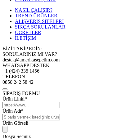
NASIL ÇALIŞIR?
TREND ÜRÜNLER
ALIŞVERİŞ SİTELERİ
SIKÇA SORULANLAR
ÜCRETLER
İLETİŞİM
BİZİ TAKİP EDİN:
SORULARINIZ MI VAR?
destek@amerikasepetim.com
WHATSAPP DESTEK
+1 (424) 335 1456
TELEFON
0850 242 58 42
SİPARİŞ FORMU
Ürün Linki*
Ürün Adı*
Ürün Görseli
Dosya Seçiniz