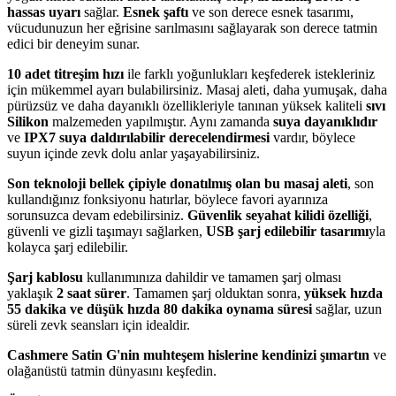
hassas uyarı
sağlar.
Esnek şaftı
ve son derece esnek tasarımı,
vücudunuzun her eğrisine sarılmasını sağlayarak son derece tatmin
edici bir deneyim sunar.
10 adet titreşim hızı
ile farklı yoğunlukları keşfederek istekleriniz
için mükemmel ayarı bulabilirsiniz. Masaj aleti, daha yumuşak, daha
pürüzsüz ve daha dayanıklı özellikleriyle tanınan yüksek kaliteli
sıvı
Silikon
malzemeden yapılmıştır. Aynı zamanda
suya dayanıklıdır
ve
IPX7 suya daldırılabilir derecelendirmesi
vardır, böylece
suyun içinde zevk dolu anlar yaşayabilirsiniz.
Son teknoloji bellek çipiyle donatılmış olan bu masaj aleti
, son
kullandığınız fonksiyonu hatırlar, böylece favori ayarınıza
sorunsuzca devam edebilirsiniz.
Güvenlik seyahat kilidi özelliği
,
güvenli ve gizli taşımayı sağlarken,
USB şarj edilebilir tasarımı
yla
kolayca şarj edilebilir.
Şarj kablosu
kullanımınıza dahildir ve tamamen şarj olması
yaklaşık
2 saat sürer
. Tamamen şarj olduktan sonra,
yüksek hızda
55 dakika ve düşük hızda 80 dakika oynama süresi
sağlar, uzun
süreli zevk seansları için idealdir.
Cashmere Satin G'nin muhteşem hislerine kendinizi şımartın
ve
olağanüstü tatmin dünyasını keşfedin.