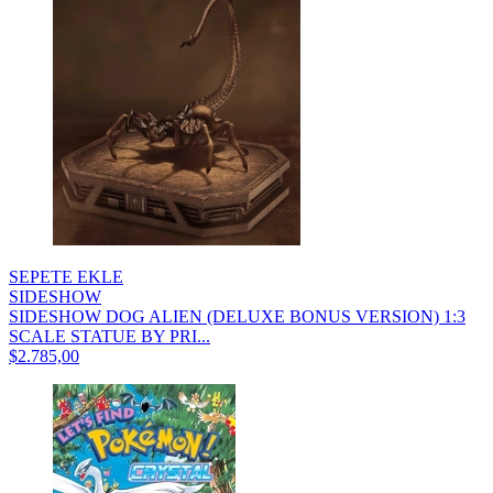
SEPETE EKLE
SIDESHOW
SIDESHOW DOG ALIEN (DELUXE BONUS VERSION) 1:3
SCALE STATUE BY PRI...
$2.785,00