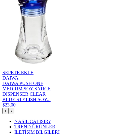
SEPETE EKLE
DAIWA
DAIWA PUSH ONE
MEDIUM SOY SAUCE
DISPENSER CLEAR
BLUE STYLISH SOY...
$23,00
‹
›
NASIL ÇALIŞIR?
TREND ÜRÜNLER
İLETİŞİM BİLGİLERİ