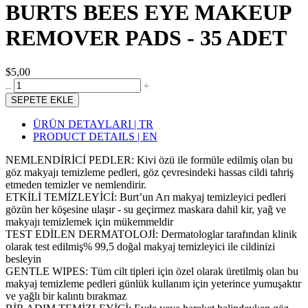
BURTS BEES EYE MAKEUP
REMOVER PADS - 35 ADET
$5,00
SEPETE EKLE
ÜRÜN DETAYLARI | TR
PRODUCT DETAILS | EN
NEMLENDİRİCİ PEDLER: Kivi özü ile formüle edilmiş olan bu
göz makyajı temizleme pedleri, göz çevresindeki hassas cildi tahriş
etmeden temizler ve nemlendirir.
ETKİLİ TEMİZLEYİCİ: Burt’un Arı makyaj temizleyici pedleri
gözün her köşesine ulaşır - su geçirmez maskara dahil kir, yağ ve
makyajı temizlemek için mükemmeldir
TEST EDİLEN DERMATOLOJİ: Dermatologlar tarafından klinik
olarak test edilmiş% 99,5 doğal makyaj temizleyici ile cildinizi
besleyin
GENTLE WIPES: Tüm cilt tipleri için özel olarak üretilmiş olan bu
makyaj temizleme pedleri günlük kullanım için yeterince yumuşaktır
ve yağlı bir kalıntı bırakmaz