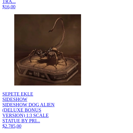
TRA...
$16,00
SEPETE EKLE
SIDESHOW
SIDESHOW DOG ALIEN
(DELUXE BONUS
VERSION) 1:3 SCALE
STATUE BY PRI...
$2.785,00