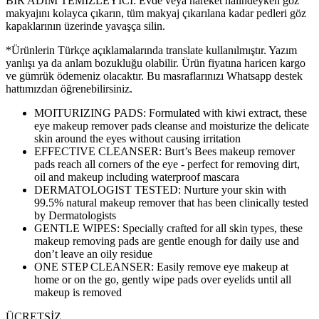
BİR ADIM TEMİZLEYİCİ: Evde veya hareket halindeyken göz
makyajını kolayca çıkarın, tüm makyaj çıkarılana kadar pedleri göz
kapaklarının üzerinde yavaşça silin.
*Ürünlerin Türkçe açıklamalarında translate kullanılmıştır. Yazım
yanlışı ya da anlam bozukluğu olabilir. Ürün fiyatına haricen kargo
ve gümrük ödemeniz olacaktır. Bu masraflarınızı Whatsapp destek
hattımızdan öğrenebilirsiniz.
MOITURIZING PADS: Formulated with kiwi extract, these
eye makeup remover pads cleanse and moisturize the delicate
skin around the eyes without causing irritation
EFFECTIVE CLEANSER: Burt’s Bees makeup remover
pads reach all corners of the eye - perfect for removing dirt,
oil and makeup including waterproof mascara
DERMATOLOGIST TESTED: Nurture your skin with
99.5% natural makeup remover that has been clinically tested
by Dermatologists
GENTLE WIPES: Specially crafted for all skin types, these
makeup removing pads are gentle enough for daily use and
don’t leave an oily residue
ONE STEP CLEANSER: Easily remove eye makeup at
home or on the go, gently wipe pads over eyelids until all
makeup is removed
ÜCRETSİZ