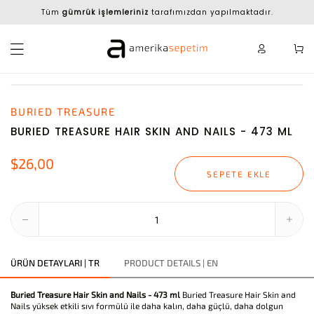
Tüm
gümrük işlemleriniz
tarafımızdan yapılmaktadır.
BURIED TREASURE
BURIED TREASURE HAIR SKIN AND NAILS - 473 ML
$26,00
SEPETE EKLE
ÜRÜN DETAYLARI | TR
PRODUCT DETAILS | EN
Buried Treasure Hair Skin and Nails - 473 ml
Buried Treasure Hair Skin and
Nails yüksek etkili sıvı formülü ile daha kalın, daha güçlü, daha dolgun