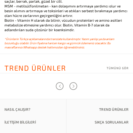
saçlar, berrak, parlak, güzel bir cilt.
MSM - metilsülfonilmetan - kan dolaşımını artırmaya yardımcı olur ve
besin alımını artırmaya ve toksinleri ve atıkları serbest bırakmaya yardımcı
olan hücre zarlarının geçirgenliğini artırır.
Biotin - Vitamin H olarak da bilinir, vücudun proteinleri ve amino asitleri
metabolize etmesine yardımcı olur. Biotin, Vitamin B-7 olarak da
adlandırılan suda çözünür bir koenksimdir.
*Ürünlerin Türkçe açıklamalarında translate kullanılmıştır. Yazım yanlışı ya da anlam
bozukluğu olabilir. Ürün fiyatına haricen kargo ve gümrük ödemeniz olacaktır. Bu
masraflarınızı Whatsapp destek hattımızdan öğrenebilirsiniz.
TREND ÜRÜNLER
TÜMÜNÜ GÖR
NASIL ÇALIŞIR?
TREND ÜRÜNLER
İLETİŞİM BİLGİLERİ
SIKÇA SORULANLAR