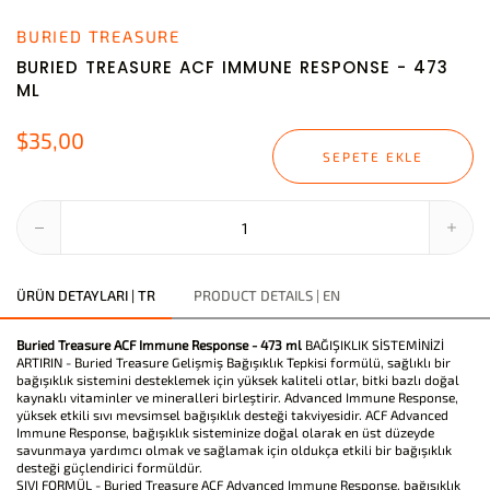
BURIED TREASURE
BURIED TREASURE ACF IMMUNE RESPONSE - 473
ML
$35,00
SEPETE EKLE
ÜRÜN DETAYLARI | TR
PRODUCT DETAILS | EN
Buried Treasure ACF Immune Response - 473 ml
BAĞIŞIKLIK SİSTEMİNİZİ
ARTIRIN - Buried Treasure Gelişmiş Bağışıklık Tepkisi formülü, sağlıklı bir
bağışıklık sistemini desteklemek için yüksek kaliteli otlar, bitki bazlı doğal
kaynaklı vitaminler ve mineralleri birleştirir. Advanced Immune Response,
yüksek etkili sıvı mevsimsel bağışıklık desteği takviyesidir. ACF Advanced
Immune Response, bağışıklık sisteminize doğal olarak en üst düzeyde
savunmaya yardımcı olmak ve sağlamak için oldukça etkili bir bağışıklık
desteği güçlendirici formüldür.
SIVI FORMÜL - Buried Treasure ACF Advanced Immune Response, bağışıklık