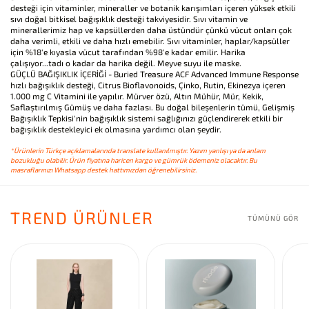
desteği için vitaminler, mineraller ve botanik karışımları içeren yüksek etkili
sıvı doğal bitkisel bağışıklık desteği takviyesidir. Sıvı vitamin ve
minerallerimiz hap ve kapsüllerden daha üstündür çünkü vücut onları çok
daha verimli, etkili ve daha hızlı emebilir. Sıvı vitaminler, haplar/kapsüller
için %18'e kıyasla vücut tarafından %98'e kadar emilir. Harika
çalışıyor...tadı o kadar da harika değil. Meyve suyu ile maske.
GÜÇLÜ BAĞIŞIKLIK İÇERİĞİ - Buried Treasure ACF Advanced Immune Response
hızlı bağışıklık desteği, Citrus Bioflavonoids, Çinko, Rutin, Ekinezya içeren
1.000 mg C Vitamini ile yapılır. Mürver özü, Altın Mühür, Mür, Kekik,
Saflaştırılmış Gümüş ve daha fazlası. Bu doğal bileşenlerin tümü, Gelişmiş
Bağışıklık Tepkisi'nin bağışıklık sistemi sağlığınızı güçlendirerek etkili bir
bağışıklık destekleyici ek olmasına yardımcı olan şeydir.
*Ürünlerin Türkçe açıklamalarında translate kullanılmıştır. Yazım yanlışı ya da anlam
bozukluğu olabilir. Ürün fiyatına haricen kargo ve gümrük ödemeniz olacaktır. Bu
masraflarınızı Whatsapp destek hattımızdan öğrenebilirsiniz.
TREND ÜRÜNLER
TÜMÜNÜ GÖR