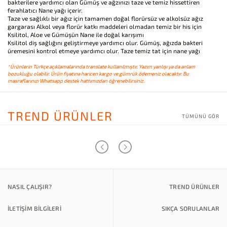
bakterilere yardımcı olan Gümüş ve ağzınızı taze ve temiz hissettiren
ferahlatıcı Nane yağı içerir.
Taze ve sağlıklı bir ağız için tamamen doğal florürsüz ve alkolsüz ağız
gargarası Alkol veya florür katkı maddeleri olmadan temiz bir his için
Ksilitol, Aloe ve Gümüşün Nane ile doğal karışımı
Ksilitol diş sağlığını geliştirmeye yardımcı olur. Gümüş, ağızda bakteri
üremesini kontrol etmeye yardımcı olur. Taze temiz tat için nane yağı
*Ürünlerin Türkçe açıklamalarında translate kullanılmıştır. Yazım yanlışı ya da anlam
bozukluğu olabilir. Ürün fiyatına haricen kargo ve gümrük ödemeniz olacaktır. Bu
masraflarınızı Whatsapp destek hattımızdan öğrenebilirsiniz.
TREND ÜRÜNLER
TÜMÜNÜ GÖR
NASIL ÇALIŞIR?
TREND ÜRÜNLER
İLETİŞİM BİLGİLERİ
SIKÇA SORULANLAR