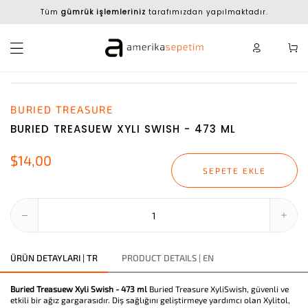
Tüm
gümrük işlemleriniz
tarafımızdan yapılmaktadır.
BURIED TREASURE
BURIED TREASUEW XYLI SWISH - 473 ML
$14,00
SEPETE EKLE
ÜRÜN DETAYLARI | TR
PRODUCT DETAILS | EN
Buried Treasuew Xyli Swish - 473 ml
Buried Treasure XyliSwish, güvenli ve
etkili bir ağız gargarasıdır. Diş sağlığını geliştirmeye yardımcı olan Xylitol,