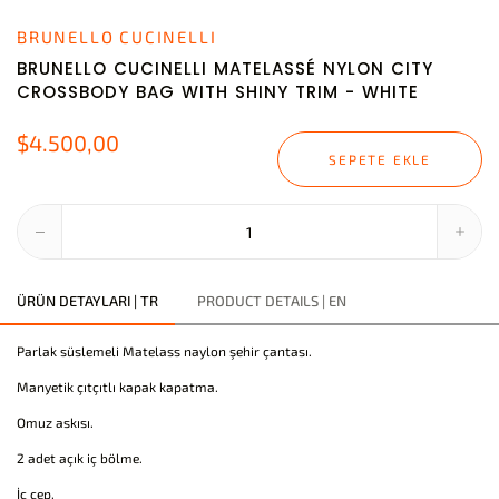
BRUNELLO CUCINELLI
BRUNELLO CUCINELLI MATELASSÉ NYLON CITY
CROSSBODY BAG WITH SHINY TRIM - WHITE
$4.500,00
SEPETE EKLE
ÜRÜN DETAYLARI | TR
PRODUCT DETAILS | EN
Parlak süslemeli Matelass naylon şehir çantası.
Manyetik çıtçıtlı kapak kapatma.
Omuz askısı.
2 adet açık iç bölme.
İç cep.