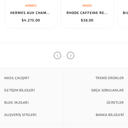
HERMES
RHODE
HERMES AUX CHAMPS EN FLEURS" PANTS NOIR
RHODE CAFFEINE RESET SCULPTING CREAM MASK
$4.275,00
$38,00
NASIL ÇALIŞIR?
TREND ÜRÜNLER
İLETİŞİM BİLGİLERİ
SIKÇA SORULANLAR
BLOG YAZILARI
ÜCRETLER
ALIŞVERİŞ SİTELERİ
BANKA BILGILERI