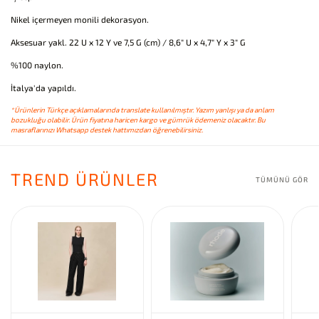
Nikel içermeyen monili dekorasyon.
Aksesuar yakl. 22 U x 12 Y ve 7,5 G (cm) / 8,6" U x 4,7" Y x 3" G
%100 naylon.
İtalya'da yapıldı.
*Ürünlerin Türkçe açıklamalarında translate kullanılmıştır. Yazım yanlışı ya da anlam
bozukluğu olabilir. Ürün fiyatına haricen kargo ve gümrük ödemeniz olacaktır. Bu
masraflarınızı Whatsapp destek hattımızdan öğrenebilirsiniz.
TREND ÜRÜNLER
TÜMÜNÜ GÖR