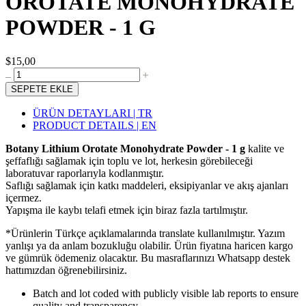
OROTATE MONOHYDRATE
POWDER - 1 G
$15,00
SEPETE EKLE
ÜRÜN DETAYLARI | TR
PRODUCT DETAILS | EN
Botany Lithium Orotate Monohydrate Powder - 1 g
kalite ve
şeffaflığı sağlamak için toplu ve lot, herkesin görebileceği
laboratuvar raporlarıyla kodlanmıştır.
Saflığı sağlamak için katkı maddeleri, eksipiyanlar ve akış ajanları
içermez.
Yapışma ile kaybı telafi etmek için biraz fazla tartılmıştır.
*Ürünlerin Türkçe açıklamalarında translate kullanılmıştır. Yazım
yanlışı ya da anlam bozukluğu olabilir. Ürün fiyatına haricen kargo
ve gümrük ödemeniz olacaktır. Bu masraflarınızı Whatsapp destek
hattımızdan öğrenebilirsiniz.
Batch and lot coded with publicly visible lab reports to ensure
quality and transparency.