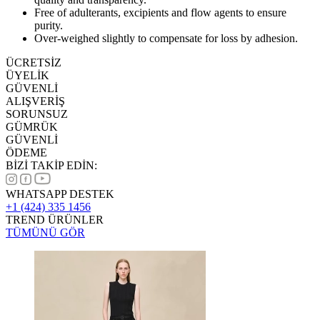
Free of adulterants, excipients and flow agents to ensure
purity.
Over-weighed slightly to compensate for loss by adhesion.
ÜCRETSİZ
ÜYELİK
GÜVENLİ
ALIŞVERİŞ
SORUNSUZ
GÜMRÜK
GÜVENLİ
ÖDEME
BİZİ TAKİP EDİN:
WHATSAPP DESTEK
+1 (424) 335 1456
TREND ÜRÜNLER
TÜMÜNÜ GÖR