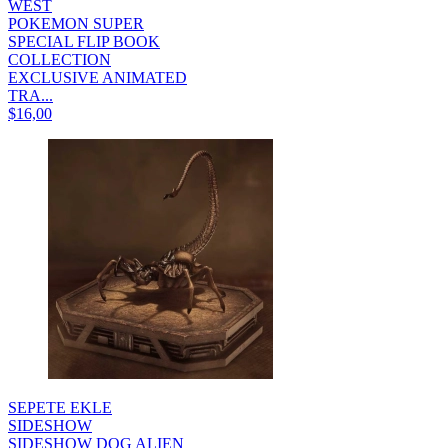
WEST
POKEMON SUPER
SPECIAL FLIP BOOK
COLLECTION
EXCLUSIVE ANIMATED
TRA...
$16,00
SEPETE EKLE
SIDESHOW
SIDESHOW DOG ALIEN