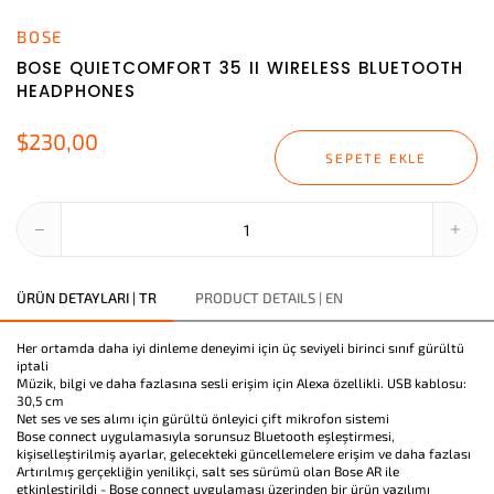
BOSE
BOSE QUIETCOMFORT 35 II WIRELESS BLUETOOTH
HEADPHONES
$230,00
SEPETE EKLE
ÜRÜN DETAYLARI | TR
PRODUCT DETAILS | EN
Her ortamda daha iyi dinleme deneyimi için üç seviyeli birinci sınıf gürültü
iptali
Müzik, bilgi ve daha fazlasına sesli erişim için Alexa özellikli. USB kablosu:
30,5 cm
Net ses ve ses alımı için gürültü önleyici çift mikrofon sistemi
Bose connect uygulamasıyla sorunsuz Bluetooth eşleştirmesi,
kişiselleştirilmiş ayarlar, gelecekteki güncellemelere erişim ve daha fazlası
Artırılmış gerçekliğin yenilikçi, salt ses sürümü olan Bose AR ile
etkinleştirildi - Bose connect uygulaması üzerinden bir ürün yazılımı