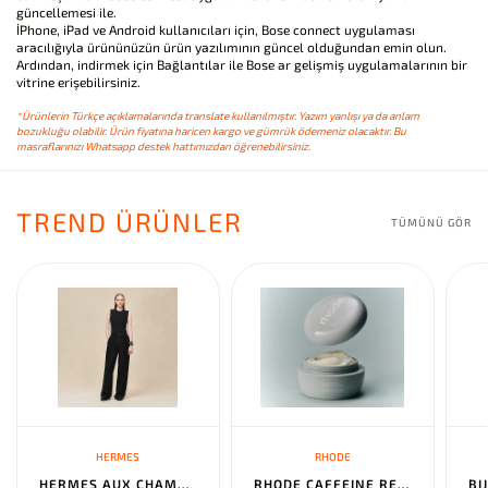
güncellemesi ile.
İPhone, iPad ve Android kullanıcıları için, Bose connect uygulaması
aracılığıyla ürününüzün ürün yazılımının güncel olduğundan emin olun.
Ardından, indirmek için Bağlantılar ile Bose ar gelişmiş uygulamalarının bir
vitrine erişebilirsiniz.
*Ürünlerin Türkçe açıklamalarında translate kullanılmıştır. Yazım yanlışı ya da anlam
bozukluğu olabilir. Ürün fiyatına haricen kargo ve gümrük ödemeniz olacaktır. Bu
masraflarınızı Whatsapp destek hattımızdan öğrenebilirsiniz.
TREND ÜRÜNLER
TÜMÜNÜ GÖR
HERMES
RHODE
HERMES AUX CHAMPS EN FLEURS" PANTS NOIR
RHODE CAFFEINE RESET SCULPTING CREAM MASK