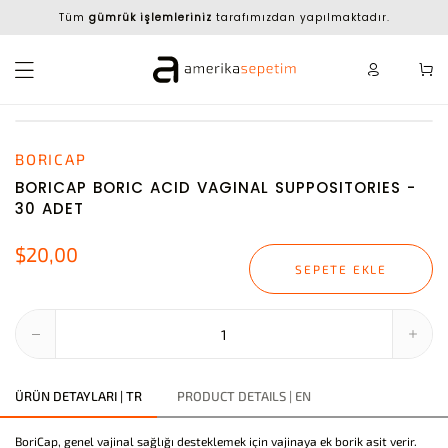
Tüm
gümrük işlemleriniz
tarafımızdan yapılmaktadır.
BORICAP
BORICAP BORIC ACID VAGINAL SUPPOSITORIES -
30 ADET
$20,00
SEPETE EKLE
ÜRÜN DETAYLARI | TR
PRODUCT DETAILS | EN
BoriCap, genel vajinal sağlığı desteklemek için vajinaya ek borik asit verir.