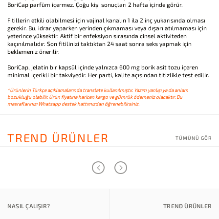
BoriCap parfüm içermez. Çoğu kişi sonuçları 2 hafta içinde görür.
Fitillerin etkili olabilmesi için vajinal kanalın 1 ila 2 inç yukarısında olması
gerekir. Bu, idrar yaparken yerinden çıkmaması veya dışarı atılmaması için
yeterince yüksektir. Aktif bir enfeksiyon sırasında cinsel aktiviteden
kaçınılmalıdır. Son fitilinizi taktıktan 24 saat sonra seks yapmak için
beklemeniz önerilir.
BoriCap, jelatin bir kapsül içinde yalnızca 600 mg borik asit tozu içeren
minimal içerikli bir takviyedir. Her parti, kalite açısından titizlikle test edilir.
*Ürünlerin Türkçe açıklamalarında translate kullanılmıştır. Yazım yanlışı ya da anlam
bozukluğu olabilir. Ürün fiyatına haricen kargo ve gümrük ödemeniz olacaktır. Bu
masraflarınızı Whatsapp destek hattımızdan öğrenebilirsiniz.
TREND ÜRÜNLER
TÜMÜNÜ GÖR
NASIL ÇALIŞIR?
TREND ÜRÜNLER