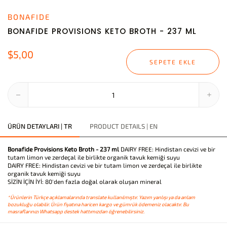
BONAFIDE
BONAFIDE PROVISIONS KETO BROTH - 237 ML
$5,00
SEPETE EKLE
ÜRÜN DETAYLARI | TR
PRODUCT DETAILS | EN
Bonafide Provisions Keto Broth - 237 ml
DAIRY FREE: Hindistan cevizi ve bir
tutam limon ve zerdeçal ile birlikte organik tavuk kemiği suyu
DAIRY FREE: Hindistan cevizi ve bir tutam limon ve zerdeçal ile birlikte
organik tavuk kemiği suyu
SİZİN İÇİN İYİ: 80'den fazla doğal olarak oluşan mineral
*Ürünlerin Türkçe açıklamalarında translate kullanılmıştır. Yazım yanlışı ya da anlam
bozukluğu olabilir. Ürün fiyatına haricen kargo ve gümrük ödemeniz olacaktır. Bu
masraflarınızı Whatsapp destek hattımızdan öğrenebilirsiniz.