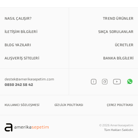
NASIL ÇALIŞIR?
TREND ÜRÜNLER
İLETİŞİM BİLGİLERİ
SIKÇA SORULANLAR
BLOG YAZILARI
ÜCRETLER
ALIŞVERİŞ SİTELERİ
BANKA BILGILERI
destek@amerikasepetim.com
0850 242 58 42
KULLANICI SÖZLEŞMESI
GIZLILIK POLITIKASI
ÇEREZ POLITIKASI
© 2026 Amerikasepetim
Tüm Hakları Saklıdır.