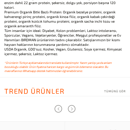
enzim dahil 22 gram protein, şekersiz, dolgu yok, porsiyon başına 120
kalori.
Premium Organik Bitki Bazlı Protein: Organik bezelye proteini, organik
kahverengi pirinç proteini, organik kinoa filiz, organik kabak çekirdeği
proteini, organik kızılcık tohumu proteini, organik sacha inchi tozu ve
organik amaranth filiz.
Tüm insanlar için ideal: Diyabet, Kolon problemleri, Laktoz intoleransı,
Sporcular, Vegans, Vejetaryenler, Öğrenciler, Meşgul profesyoneller ve Ev
Hanımları BIRDMAN ürünlerinin tadını çıkarabilir. Satışlarımızın bir kısmı
hayvan haklarının korunmasına yardımcı olmaktadır.
USDA Organik, GDO'suz, Kosher, Vegan, Glutensiz, Soya içermez, Kimyasal
içermez, şekersiz, Laktoz içermez.
*Ürünlerin Türkçe açıklamalarında translate kullanılmıştır. Yazım yanlışı ya da anlam
bozukluğu olabilir. Ürün fiyatına haricen kargo ve gümrük ödemeniz olacaktır. Bu
masraflarınızı Whatsapp destek hattımızdan öğrenebilirsiniz.
TREND ÜRÜNLER
TÜMÜNÜ GÖR