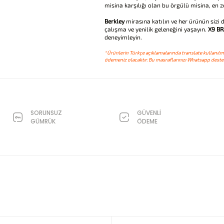
misina karşılığı olan bu örgülü misina, en zo
Berkley
mirasına katılın ve her ürünün sizi 
çalışma ve yenilik geleneğini yaşayın.
X9 BR
deneyimleyin.
*Ürünlerin Türkçe açıklamalarında translate kullanılmı
ödemeniz olacaktır. Bu masraflarınızı Whatsapp destek
SORUNSUZ
GÜVENLİ
GÜMRÜK
ÖDEME