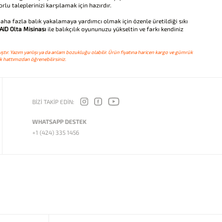
rlu taleplerinizi karşılamak için hazırdır.
daha fazla balık yakalamaya yardımcı olmak için özenle üretildiği sıkı
AID Olta Misinası
ile balıkçılık oyununuzu yükseltin ve farkı kendiniz
ştır. Yazım yanlışı ya da anlam bozukluğu olabilir. Ürün fiyatına haricen kargo ve gümrük
 hattımızdan öğrenebilirsiniz.
BİZİ TAKİP EDİN:
WHATSAPP DESTEK
+1 (424) 335 1456