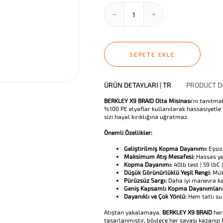
SEPETE EKLE
ÜRÜN DETAYLARI | TR
PRODUCT DE
BERKLEY X9 BRAID Olta Misinası
'nı tanıtma
%100 PE elyaflar kullanılarak hassasiyetle 
sizi hayal kırıklığına uğratmaz.
Önemli Özellikler:
Geliştirilmiş Kopma Dayanımı:
Eşsiz 
Maksimum Atış Mesafesi:
Hassas yem
Kopma Dayanımı:
40lb test | 59 lbC
Düşük Görünürlüklü Yeşil Rengi:
Müke
Pürüzsüz Sargı:
Daha iyi manevra kab
Geniş Kapsamlı Kopma Dayanımları
Dayanıklı ve Çok Yönlü:
Hem tatlı su
Atıştan yakalamaya,
BERKLEY X9 BRAID
her
tasarlanmıştır, böylece her savaşı kazanıp