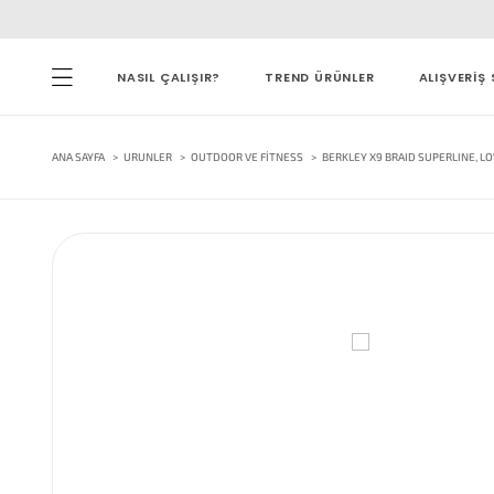
NASIL ÇALIŞIR?
TREND ÜRÜNLER
ALIŞVERİŞ 
ANA SAYFA
URUNLER
OUTDOOR VE FITNESS
BERKLEY X9 BRAID SUPERLINE, LOW