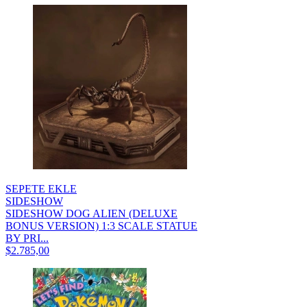
SEPETE EKLE
SIDESHOW
SIDESHOW DOG ALIEN (DELUXE
BONUS VERSION) 1:3 SCALE STATUE
BY PRI...
$2.785,00