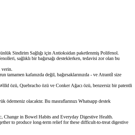
Günlük Sindirim Sağlığı için Antioksidan paketlenmiş Polifenol.
leri, sağlıklı bir bağırsağı desteklerken, tedavisi zor olan bu
 verin.
un tamamen kafanızda değil, bağırsaklarınızda - ve Atrantíl size
Willd özü, Quebracho özü ve Conker Ağacı özü, benzersiz bir patentli
mrük ödemeniz olacaktır. Bu masraflarınızı Whatsapp destek
tic, Change in Bowel Habits and Everyday Digestive Health.
r to produce long-term relief for these difficult-to-treat digestive