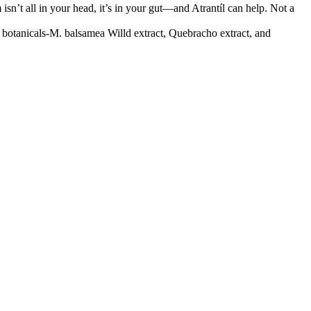
’t all in your head, it’s in your gut—and Atrantíl can help. Not a
otanicals-M. balsamea Willd extract, Quebracho extract, and