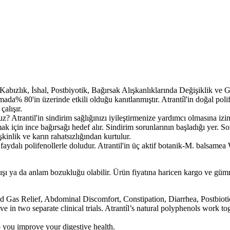
Kabızlık, İshal, Postbiyotik, Bağırsak Alışkanlıklarında Değişiklik ve 
'in üzerinde etkili olduğu kanıtlanmıştır. Atrantíl'in doğal polifenol
çalışır.
rantil'in sindirim sağlığınızı iyileştirmenize yardımcı olmasına izin
in ince bağırsağı hedef alır. Sindirim sorunlarının başladığı yer. Sor
şkinlik ve karın rahatsızlığından kurtulur.
lı polifenollerle doludur. Atrantil'in üç aktif botanik-M. balsamea 
lışı ya da anlam bozukluğu olabilir. Ürün fiyatına haricen kargo ve gü
nd Gas Relief, Abdominal Discomfort, Constipation, Diarrhea, Postbio
o separate clinical trials. Atrantíl’s natural polyphenols work togethe
 you improve your digestive health.