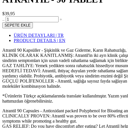
$39,95
SEPETE EKLE
ÜRÜN DETAYLARI | TR
PRODUCT DETAILS | EN
Atrantil 90 Kapsüller - Şişkinlik ve Gaz Giderme, Karın Rahatsızlığı, 
KLİNİK OLARAK KANITLANMIŞ: Atrantil'in iki ayrı klinik çalışmada% 80
sindirim semptomları için uzun vadeli rahatlama sağlamak için birlikte 
GAZ TAHLİYE: Yemek yedikten sonra rahatsızlık hissediyor musunuz? At
HEDEFLİ TEDAVİ: Atrantil, ihtiyaç duyulan yerde rahatlama sağlamak iç
yardımcı olabilir. Probiyotik, antibiyotik veya sindirim enzimi değil Şi
GÜÇLÜ POLİFENOLLER - Atrantil, sağlığa sayısız fayda sağlayan fayda
moleküler kombinasyon halinde.
*Ürünlerin Türkçe açıklamalarında translate kullanılmıştır. Yazım yan
hattımızdan öğrenebilirsiniz.
Atrantil 90 Capsules - Antioxidant packed Polyphenol for Bloating a
CLINICALLY PROVEN: Atrantil was proven to be over 80% effective in tw
symptoms while promoting a healthy gut.
GAS RELIEF: Do you have discomfort after eating? Let Atrantil help