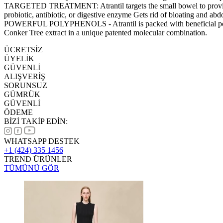
TARGETED TREATMENT: Atrantil targets the small bowel to provide rel
probiotic, antibiotic, or digestive enzyme Gets rid of bloating and ab
POWERFUL POLYPHENOLS - Atrantil is packed with beneficial polyphen
Conker Tree extract in a unique patented molecular combination.
ÜCRETSİZ
ÜYELİK
GÜVENLİ
ALIŞVERİŞ
SORUNSUZ
GÜMRÜK
GÜVENLİ
ÖDEME
BİZİ TAKİP EDİN:
WHATSAPP DESTEK
+1 (424) 335 1456
TREND ÜRÜNLER
TÜMÜNÜ GÖR