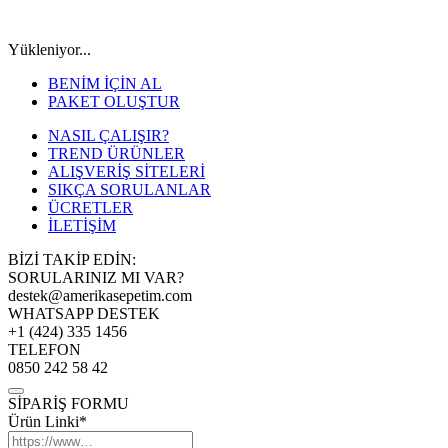
Yükleniyor...
BENİM İÇİN AL
PAKET OLUŞTUR
NASIL ÇALIŞIR?
TREND ÜRÜNLER
ALIŞVERİŞ SİTELERİ
SIKÇA SORULANLAR
ÜCRETLER
İLETİŞİM
BİZİ TAKİP EDİN:
SORULARINIZ MI VAR?
destek@amerikasepetim.com
WHATSAPP DESTEK
+1 (424) 335 1456
TELEFON
0850 242 58 42
SİPARİŞ FORMU
Ürün Linki*