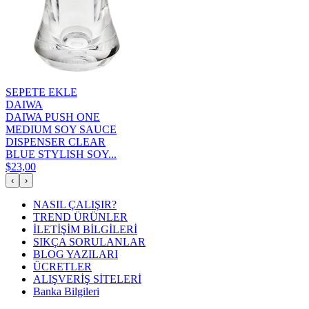
SEPETE EKLE
DAIWA
DAIWA PUSH ONE
MEDIUM SOY SAUCE
DISPENSER CLEAR
BLUE STYLISH SOY...
$23,00
‹
›
NASIL ÇALIŞIR?
TREND ÜRÜNLER
İLETİŞİM BİLGİLERİ
SIKÇA SORULANLAR
BLOG YAZILARI
ÜCRETLER
ALIŞVERİŞ SİTELERİ
Banka Bilgileri