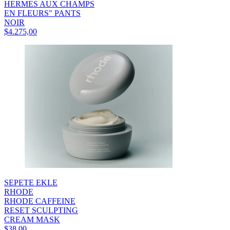
HERMES AUX CHAMPS
EN FLEURS" PANTS
NOIR
$4.275,00
SEPETE EKLE
RHODE
RHODE CAFFEINE
RESET SCULPTING
CREAM MASK
$38,00