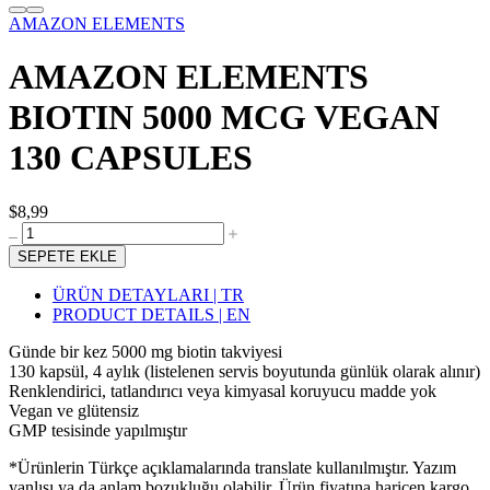
AMAZON ELEMENTS
AMAZON ELEMENTS
BIOTIN 5000 MCG VEGAN
130 CAPSULES
$8,99
SEPETE EKLE
ÜRÜN DETAYLARI | TR
PRODUCT DETAILS | EN
Günde bir kez 5000 mg biotin takviyesi
130 kapsül, 4 aylık (listelenen servis boyutunda günlük olarak alınır)
Renklendirici, tatlandırıcı veya kimyasal koruyucu madde yok
Vegan ve glütensiz
GMP tesisinde yapılmıştır
*Ürünlerin Türkçe açıklamalarında translate kullanılmıştır. Yazım
yanlışı ya da anlam bozukluğu olabilir. Ürün fiyatına haricen kargo