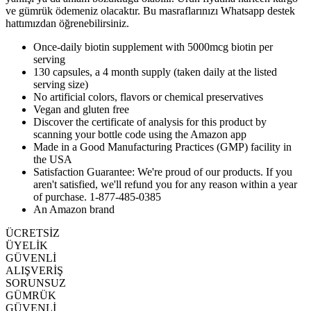
ve gümrük ödemeniz olacaktır. Bu masraflarınızı Whatsapp destek
hattımızdan öğrenebilirsiniz.
Once-daily biotin supplement with 5000mcg biotin per
serving
130 capsules, a 4 month supply (taken daily at the listed
serving size)
No artificial colors, flavors or chemical preservatives
Vegan and gluten free
Discover the certificate of analysis for this product by
scanning your bottle code using the Amazon app
Made in a Good Manufacturing Practices (GMP) facility in
the USA
Satisfaction Guarantee: We're proud of our products. If you
aren't satisfied, we'll refund you for any reason within a year
of purchase. 1-877-485-0385
An Amazon brand
ÜCRETSİZ
ÜYELİK
GÜVENLİ
ALIŞVERİŞ
SORUNSUZ
GÜMRÜK
GÜVENLİ