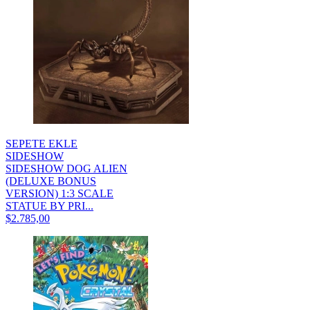
SEPETE EKLE
SIDESHOW
SIDESHOW DOG ALIEN
(DELUXE BONUS
VERSION) 1:3 SCALE
STATUE BY PRI...
$2.785,00