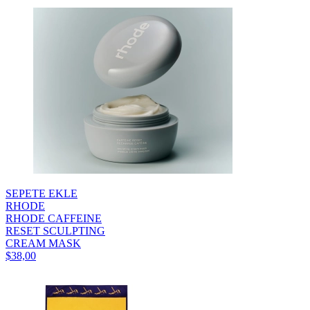
SEPETE EKLE
RHODE
RHODE CAFFEINE
RESET SCULPTING
CREAM MASK
$38,00