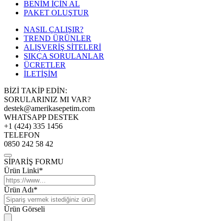
BENİM İÇİN AL
PAKET OLUŞTUR
NASIL ÇALIŞIR?
TREND ÜRÜNLER
ALIŞVERİŞ SİTELERİ
SIKÇA SORULANLAR
ÜCRETLER
İLETİŞİM
BİZİ TAKİP EDİN:
SORULARINIZ MI VAR?
destek@amerikasepetim.com
WHATSAPP DESTEK
+1 (424) 335 1456
TELEFON
0850 242 58 42
SİPARİŞ FORMU
Ürün Linki*
Ürün Adı*
Ürün Görseli