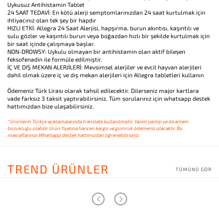
Uykusuz Antihistamin Tablet
24 SAAT TEDAVİ: En kötü alerji semptomlarınızdan 24 saat kurtulmak için
ihtiyacınız olan tek şey bir hapdır
HIZLI ETKİ: Allegra 24 Saat Alerjisi, hapşırma, burun akıntısı, kaşıntılı ve
sulu gözler ve kaşıntılı burun veya boğazdan hızlı bir şekilde kurtulmak için
bir saat içinde çalışmaya başlar.
NON-DROWSY: Uykulu olmayan bir antihistamin olan aktif bileşen
feksofenadin ile formüle edilmiştir.
İÇ VE DIŞ MEKAN ALERJİLERİ: Mevsimsel alerjiler ve evcil hayvan alerjileri
dahil olmak üzere iç ve dış mekan alerjileri için Allegra tabletleri kullanın
Ödemeniz Türk Lirası olarak tahsil edilecektir. Dilerseniz major kartlara
vade farksız 3 taksit yaptırabilirsiniz. Tüm sorularınız için whatsapp destek
hattımızdan bize ulaşabilirsiniz.
*Ürünlerin Türkçe açıklamalarında translate kullanılmıştır. Yazım yanlışı ya da anlam
bozukluğu olabilir. Ürün fiyatına haricen kargo ve gümrük ödemeniz olacaktır. Bu
masraflarınızı Whatsapp destek hattımızdan öğrenebilirsiniz.
TREND ÜRÜNLER
TÜMÜNÜ GÖR