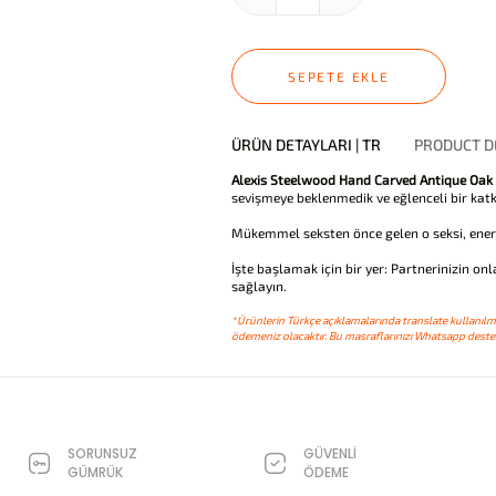
SEPETE EKLE
ÜRÜN DETAYLARI | TR
PRODUCT DE
Alexis Steelwood Hand Carved Antique Oak
sevişmeye beklenmedik ve eğlenceli bir katkı
Mükemmel seksten önce gelen o seksi, enerj
İşte başlamak için bir yer: Partnerinizin on
sağlayın.
*Ürünlerin Türkçe açıklamalarında translate kullanılmı
ödemeniz olacaktır. Bu masraflarınızı Whatsapp destek
SORUNSUZ
GÜVENLİ
GÜMRÜK
ÖDEME