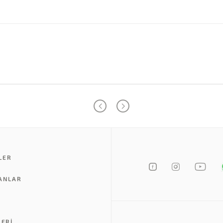
LER
LANLAR
LERI