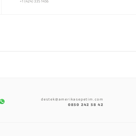
+1 (424) 335 1456
destek@amerikasepetim.com
0850 242 58 42