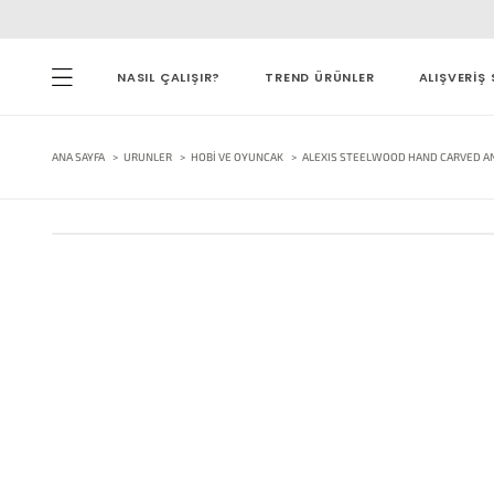
NASIL ÇALIŞIR?
TREND ÜRÜNLER
ALIŞVERİŞ 
ANA SAYFA
URUNLER
HOBI VE OYUNCAK
ALEXIS STEELWOOD HAND CARVED A