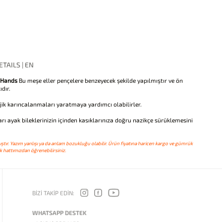
TAILS | EN
 Hands
Bu meşe eller pençelere benzeyecek şekilde yapılmıştır ve ön
dır.
ik karıncalanmaları yaratmaya yardımcı olabilirler.
ları ayak bileklerinizin içinden kasıklarınıza doğru nazikçe sürüklemesini
ştır. Yazım yanlışı ya da anlam bozukluğu olabilir. Ürün fiyatına haricen kargo ve gümrük
 hattımızdan öğrenebilirsiniz.
BİZİ TAKİP EDİN:
WHATSAPP DESTEK