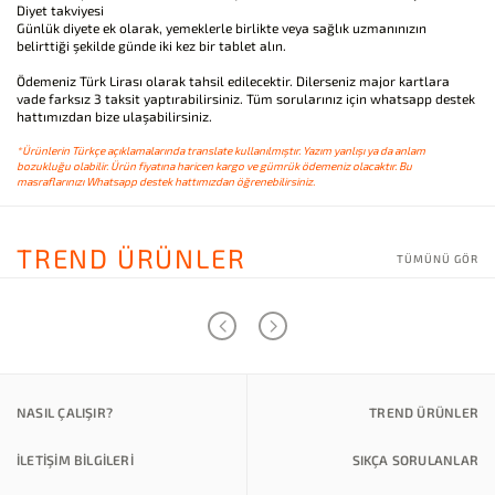
Diyet takviyesi
Günlük diyete ek olarak, yemeklerle birlikte veya sağlık uzmanınızın
belirttiği şekilde günde iki kez bir tablet alın.
Ödemeniz Türk Lirası olarak tahsil edilecektir. Dilerseniz major kartlara
vade farksız 3 taksit yaptırabilirsiniz. Tüm sorularınız için whatsapp destek
hattımızdan bize ulaşabilirsiniz.
*Ürünlerin Türkçe açıklamalarında translate kullanılmıştır. Yazım yanlışı ya da anlam
bozukluğu olabilir. Ürün fiyatına haricen kargo ve gümrük ödemeniz olacaktır. Bu
masraflarınızı Whatsapp destek hattımızdan öğrenebilirsiniz.
TREND ÜRÜNLER
TÜMÜNÜ GÖR
NASIL ÇALIŞIR?
TREND ÜRÜNLER
İLETİŞİM BİLGİLERİ
SIKÇA SORULANLAR