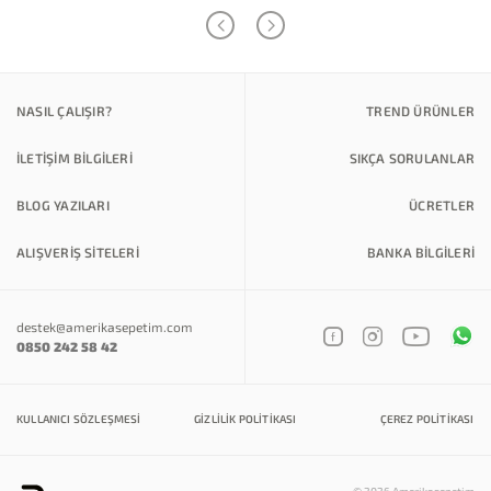
NASIL ÇALIŞIR?
TREND ÜRÜNLER
İLETİŞİM BİLGİLERİ
SIKÇA SORULANLAR
BLOG YAZILARI
ÜCRETLER
ALIŞVERİŞ SİTELERİ
BANKA BILGILERI
destek@amerikasepetim.com
0850 242 58 42
KULLANICI SÖZLEŞMESI
GIZLILIK POLITIKASI
ÇEREZ POLITIKASI