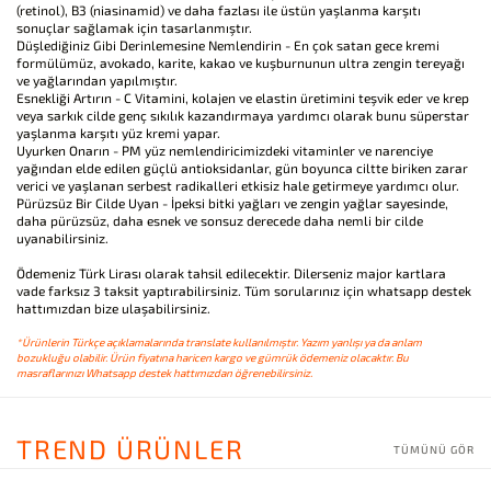
(retinol), B3 (niasinamid) ve daha fazlası ile üstün yaşlanma karşıtı
sonuçlar sağlamak için tasarlanmıştır.
Düşlediğiniz Gibi Derinlemesine Nemlendirin - En çok satan gece kremi
formülümüz, avokado, karite, kakao ve kuşburnunun ultra zengin tereyağı
ve yağlarından yapılmıştır.
Esnekliği Artırın - C Vitamini, kolajen ve elastin üretimini teşvik eder ve krep
veya sarkık cilde genç sıkılık kazandırmaya yardımcı olarak bunu süperstar
yaşlanma karşıtı yüz kremi yapar.
Uyurken Onarın - PM yüz nemlendiricimizdeki vitaminler ve narenciye
yağından elde edilen güçlü antioksidanlar, gün boyunca ciltte biriken zarar
verici ve yaşlanan serbest radikalleri etkisiz hale getirmeye yardımcı olur.
Pürüzsüz Bir Cilde Uyan - İpeksi bitki yağları ve zengin yağlar sayesinde,
daha pürüzsüz, daha esnek ve sonsuz derecede daha nemli bir cilde
uyanabilirsiniz.
Ödemeniz Türk Lirası olarak tahsil edilecektir. Dilerseniz major kartlara
vade farksız 3 taksit yaptırabilirsiniz. Tüm sorularınız için whatsapp destek
hattımızdan bize ulaşabilirsiniz.
*Ürünlerin Türkçe açıklamalarında translate kullanılmıştır. Yazım yanlışı ya da anlam
bozukluğu olabilir. Ürün fiyatına haricen kargo ve gümrük ödemeniz olacaktır. Bu
masraflarınızı Whatsapp destek hattımızdan öğrenebilirsiniz.
TREND ÜRÜNLER
TÜMÜNÜ GÖR