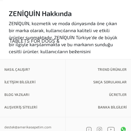
ZENİQUİN Hakkında
ZENİQUİN, kozmetik ve moda dünyasında öne çıkan
bir marka olarak, kullanıcılarına kaliteli ve etkili
ürünler sunmaktadır. ZENİQUİN Türkiye'de de büyük
bir ilgiyle karşılanmakta ve bu markanın sunduğu
çeşitli ürünler, kullanıcıların beğenisini
kazanmaktadır. ZENİQUİN, özellikle cilt bakım
ürünleri, makyaj malzemeleri ve aksesuarları ile
NASIL ÇALIŞIR?
TREND ÜRÜNLER
dikkat çekmektedir. Bu ürünler, kullanıcıların güzellik
rutinlerini zenginleştirirken, aynı zamanda cilt
İLETİŞİM BİLGİLERİ
SIKÇA SORULANLAR
sağlığını da desteklemektedir.
BLOG YAZILARI
ÜCRETLER
Yüksek Kalite:
ZENİQUİN, Amerika'dan gelen
yüksek kaliteli malzemeler kullanarak üretim
ALIŞVERİŞ SİTELERİ
BANKA BILGILERI
yapmaktadır.
Etkin Formülasyonlar:
Ürünleri, cilt tipine
göre özel olarak formüle edilmiştir.
destek@amerikasepetim.com