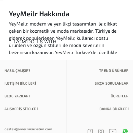
YeyMeilr Hakkında
YeyMeilr, modern ve yenilikçi tasarımları ile dikkat
çeken bir kozmetik ve moda markasıdır. Türkiye'de
giderek popülerleşen YeyMeilr, kullanıcı dostu
ürünleri ve özgün stilleri ile moda severlerin
beğenisini kazanıyor. YeyMeilr Türkiye'de, özellikle
gençler arasında sıkça tercih edilen ürünleriyle öne
çıkıyor. Markanın sunduğu geniş ürün yelpazesi,
NASIL ÇALIŞIR?
TREND ÜRÜNLER
makyaj malzemelerinden cilt bakım ürünlerine ve
aksesuarlarına kadar uzanıyor.
İLETİŞİM BİLGİLERİ
SIKÇA SORULANLAR
YeyMeilr'ın en büyük avantajlarından biri, kaliteli ve
BLOG YAZILARI
ÜCRETLER
özgün ürünler sunmasıdır. Kullanıcılar, YeyMeilr
ürünleri ile hem şıklık hem de kaliteyi bir arada
ALIŞVERİŞ SİTELERİ
BANKA BILGILERI
bulma fırsatına sahip. YeyMeilr Amerika'dan gelen en
son trendleri takip ederek, Türkiye pazarına uygun
ürünler geliştirmektedir. Bu sayede, kullanıcılar her
destek@amerikasepetim.com