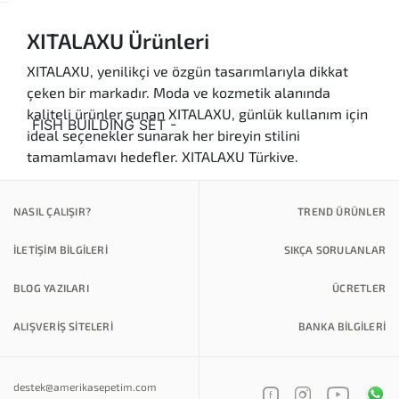
XITALAXU Ürünleri
XITALAXU, yenilikçi ve özgün tasarımlarıyla dikkat
çeken bir markadır. Moda ve kozmetik alanında
kaliteli ürünler sunan XITALAXU, günlük kullanım için
ideal seçenekler sunarak her bireyin stilini
tamamlamayı hedefler. XITALAXU Türkiye,
kullanıcıların ihtiyaçlarına yönelik özel olarak
tasarlanmış ürünleriyle, hem şıklığı hem de rahatlığı
NASIL ÇALIŞIR?
TREND ÜRÜNLER
bir arada sunar.
İLETİŞİM BİLGİLERİ
SIKÇA SORULANLAR
Ürün Kategorileri
Kaliteli Ürünler:
XITALAXU, yüksek kalite
BLOG YAZILARI
ÜCRETLER
standartlarına uygun olarak üretilmiş ürünlerle
kullanıcılarını buluşturur. Her bir ürün, detaylı
ALIŞVERİŞ SİTELERİ
BANKA BILGILERI
bir tasarım sürecinden geçerek sizlere
sunulmaktadır.
destek@amerikasepetim.com
Özgün Tasarımlar:
Markanın tasarım anlayışı,