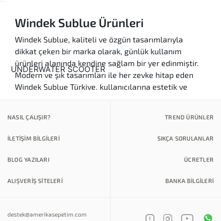
Windek Sublue Ürünleri
Windek Sublue, kaliteli ve özgün tasarımlarıyla
dikkat çeken bir marka olarak, günlük kullanım
ürünleri alanında kendine sağlam bir yer edinmiştir.
Modern ve şık tasarımları ile her zevke hitap eden
Windek Sublue Türkiye, kullanıcılarına estetik ve
fonksiyonelliği bir arada sunar. Moda ve kozmetik
alanında yenilikçi yaklaşımları ile tanınan bu marka,
NASIL ÇALIŞIR?
TREND ÜRÜNLER
her yaştan bireyin ihtiyaçlarına yönelik çözümler
geliştirmektedir.
İLETİŞİM BİLGİLERİ
SIKÇA SORULANLAR
Ürün Kategorileri
BLOG YAZILARI
ÜCRETLER
Kaliteli Ürünler:
Windek Sublue, yüksek
kaliteli malzemeler kullanarak ürettiği
ALIŞVERİŞ SİTELERİ
BANKA BILGILERI
ürünlerle kullanıcılarının güvenini kazanmıştır.
Uzun ömürlü ve dayanıklı ürünleri sayesinde,
destek@amerikasepetim.com
kullanıcılar her zaman memnun kalmaktadır.