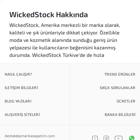
WickedStock Hakkında
WickedStock, Amerika merkezli bir marka olarak,
kaliteli ve şık ürünleriyle dikkat çekiyor. Özellikle
moda ve kozmetik alanında sunduğu geniş ürün
yelpazesi ile kullanıcıların beğenisini kazanmış
durumda. WickedStock Türkiye'de de hızla
popülerleşmekte ve kullanıcılar, markanın sunduğu
çeşitli ürünleri inceleyerek alışveriş yapma imkanı
NASIL ÇALIŞIR?
TREND ÜRÜNLER
buluyor.
İLETİŞİM BİLGİLERİ
SIKÇA SORULANLAR
WickedStock'un Özellikleri ve Avantajları
Kalite ve Şıklık:
WickedStock, her biri özenle
BLOG YAZILARI
ÜCRETLER
tasarlanmış ürünleri ile kullanıcılarına kaliteli
bir alışveriş deneyimi sunmaktadır. Moda ve
ALIŞVERİŞ SİTELERİ
BANKA BILGILERI
kozmetik alanındaki yenilikçi tasarımları,
kullanıcıların stiline zarafet katmaktadır.
destek@amerikasepetim.com
Geniş Ürün Yelpazesi:
Markanın sunduğu