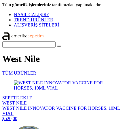
Tüm
gümrük işlemleriniz
tarafımızdan yapılmaktadır.
NASIL ÇALIŞIR?
TREND ÜRÜNLER
ALIŞVERİŞ SİTELERİ
West Nile
TÜM ÜRÜNLER
SEPETE EKLE
WEST NILE
WEST NILE INNOVATOR VACCINE FOR HORSES, 10ML
VIAL
$520,00