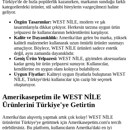
Türkiye'de de hızla popülerlik kazanırken, markanın sunduğu farklı
kategorilerdeki ürünler, stil sahibi bireylerin vazgeçilmezi haline
geliyor.
Özgün Tasarımlar:
WEST NİLE, modern ve şık
tasarımlarıyla dikkat çekiyor. Herkesin tarzına uygun ürün
yelpazesi ile kullanıcılarının beklentilerini karşılıyor.
Kalite ve Dayanıklılık:
Amerika'dan gelen bu marka, yüksek
kaliteli malzemeler kullanarak uzun ömürlü ürünler sunmayı
amaçlıyor. Böylece, WEST NİLE ürünleri sadece estetik
değil, aynı zamanda dayanıklıdır.
Geniş Ürün Yelpazesi:
WEST NİLE, giyimden aksesuarlara
kadar geniş bir ürün yelpazesi sunuyor. Kullanıcılar,
kendilerine en uygun olanı kolayca bulabiliyor.
Uygun Fiyatlar:
Kaliteyi uygun fiyatlarla buluşturan WEST
NİLE, Türkiye'deki kullanıcılar için cazip bir seçenek
oluşturuyor.
Amerikasepetim ile WEST NİLE
Ürünlerini Türkiye'ye Getirtin
Amerika'dan alışveriş yapmak artık çok kolay! WEST NİLE
ürünlerini Türkiye'ye getirtmek için Amerikasepetim.com'u tercih
edebilirsiniz. Bu platform, kullanıcıların Amerika'daki en iyi