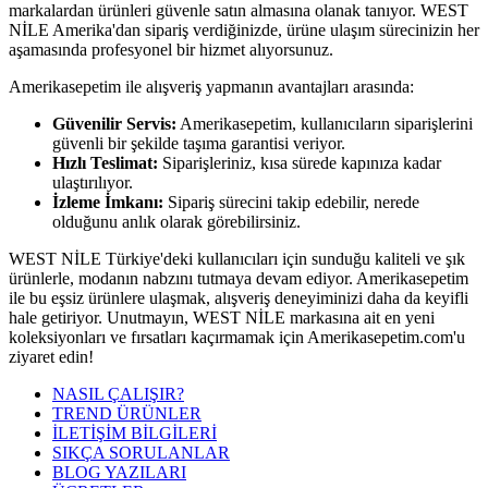
markalardan ürünleri güvenle satın almasına olanak tanıyor. WEST
NİLE Amerika'dan sipariş verdiğinizde, ürüne ulaşım sürecinizin her
aşamasında profesyonel bir hizmet alıyorsunuz.
Amerikasepetim ile alışveriş yapmanın avantajları arasında:
Güvenilir Servis:
Amerikasepetim, kullanıcıların siparişlerini
güvenli bir şekilde taşıma garantisi veriyor.
Hızlı Teslimat:
Siparişleriniz, kısa sürede kapınıza kadar
ulaştırılıyor.
İzleme İmkanı:
Sipariş sürecini takip edebilir, nerede
olduğunu anlık olarak görebilirsiniz.
WEST NİLE Türkiye'deki kullanıcıları için sunduğu kaliteli ve şık
ürünlerle, modanın nabzını tutmaya devam ediyor. Amerikasepetim
ile bu eşsiz ürünlere ulaşmak, alışveriş deneyiminizi daha da keyifli
hale getiriyor. Unutmayın, WEST NİLE markasına ait en yeni
koleksiyonları ve fırsatları kaçırmamak için Amerikasepetim.com'u
ziyaret edin!
NASIL ÇALIŞIR?
TREND ÜRÜNLER
İLETİŞİM BİLGİLERİ
SIKÇA SORULANLAR
BLOG YAZILARI