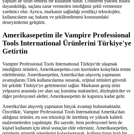
yapıları ile uzun ömürlü bir kullanım sunar. Ürünlerin yüksek ısılara
dayanıklılığı, saçlara zarar vermeden istediğiniz şekli vermenize
yardımcı olur. Ayrıca, markanın sağladığı yenilikçi teknolojiler,
kullanıcıların saç bakımı ve şekillendirmesi konusundaki
deneyimlerini geliştirir.
Amerikasepetim ile Vampire Professional
Tools International Ürünlerini Türkiye'ye
Getirtin
Vampire Professional Tools International Türkiye'de ulaşmak
istediğiniz ürünleri, Amerikasepetim.com üzerinden kolaylıkla temin
edebilirsiniz. Amerikasepetim, Amerika'dan alışveriş yapmanın
avantajlarını Türk kullanıcılarına sunarak, orijinal ürünleri güvenli
bir şekilde Türkiye'ye getirtmenizi sağlar. Markanın geniş ürün
yelpazesi arasında yer alan saç kurutma makineleri, düzleştiriciler ve
diğer profesyonel aletler, Amerikasepetim ile kapınıza kadar gelir.
Amerika'dan alışveriş yapmanın birçok avantajı bulunmaktadır.
Öncelikle, Vampire Professional Tools International Amerika'dan
aldığınız ürünler, en son teknoloji ile üretilmiş ve yüksek kaliteli
malzemelerden yapılmıştır. Bu sayede, hem profesyonel hem de
kişisel kullanım için ideal sonuçlar elde edersiniz. Amerikasepetim,
ürünlerin gümrük işlemlerini kolaylaştırarak, kullanıcıların hızlı bir