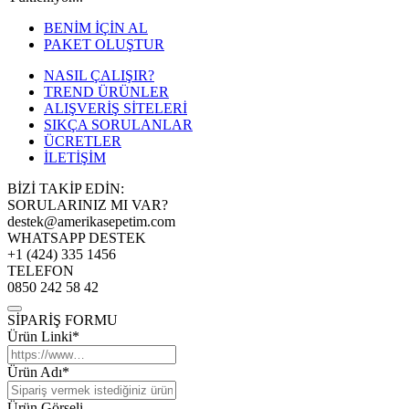
BENİM İÇİN AL
PAKET OLUŞTUR
NASIL ÇALIŞIR?
TREND ÜRÜNLER
ALIŞVERİŞ SİTELERİ
SIKÇA SORULANLAR
ÜCRETLER
İLETİŞİM
BİZİ TAKİP EDİN:
SORULARINIZ MI VAR?
destek@amerikasepetim.com
WHATSAPP DESTEK
+1 (424) 335 1456
TELEFON
0850 242 58 42
SİPARİŞ FORMU
Ürün Linki*
Ürün Adı*
Ürün Görseli