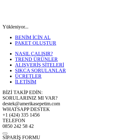
Yükleniyor...
BENİM İÇİN AL
PAKET OLUŞTUR
NASIL ÇALIŞIR?
TREND ÜRÜNLER
ALIŞVERİŞ SİTELERİ
SIKÇA SORULANLAR
ÜCRETLER
İLETİŞİM
BİZİ TAKİP EDİN:
SORULARINIZ MI VAR?
destek@amerikasepetim.com
WHATSAPP DESTEK
+1 (424) 335 1456
TELEFON
0850 242 58 42
SİPARİŞ FORMU