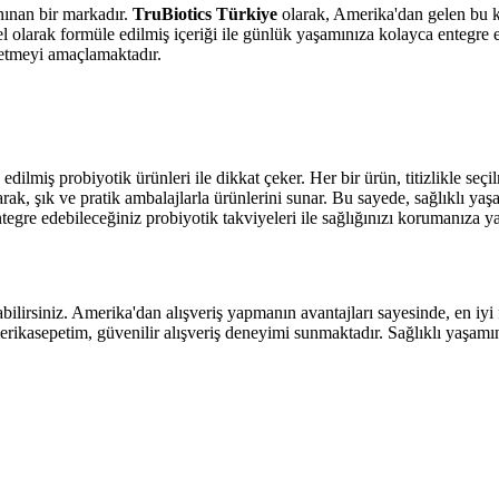
anınan bir markadır.
TruBiotics Türkiye
olarak, Amerika'dan gelen bu kal
msel olarak formüle edilmiş içeriği ile günlük yaşamınıza kolayca entegre 
k etmeyi amaçlamaktadır.
edilmiş probiyotik ürünleri ile dikkat çeker. Her bir ürün, titizlikle seçilm
ak, şık ve pratik ambalajlarla ürünlerini sunar. Bu sayede, sağlıklı yaşa
egre edebileceğiniz probiyotik takviyeleri ile sağlığınızı korumanıza ya
bilirsiniz. Amerika'dan alışveriş yapmanın avantajları sayesinde, en iyi fi
erikasepetim, güvenilir alışveriş deneyimi sunmaktadır. Sağlıklı yaşam