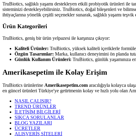
TruBiotics, sağlıklı yaşamı destekleyen etkili probiyotik ürünleri ile t
sisteminizi destekleyebilirsiniz. TruBiotics, doğal bileşenleri ve bili
ihtiyaçlarına yönelik çeşitli seçenekler sunarak, sağlıklı yaşamı teşvi
Ürün Kategorileri
TruBiotics, geniş bir ürün yelpazesi ile karşınıza çıkıyor:
Kaliteli Ürünler:
TruBiotics, yüksek kaliteli içeriklerle formüle 
Özgün Tasarımlar:
Marka, kullanıcı deneyimini ön planda tutar
Günlük Kullanım Ürünleri:
TruBiotics, günlük yaşamınıza ent
Amerikasepetim ile Kolay Erişim
TruBiotics ürünlerine
Amerikasepetim.com
aracılığıyla kolayca ulaşa
en güncel ürünleri Türkiye'ye getirtmenin kolay ve hızlı yolu olan Am
NASIL ÇALIŞIR?
TREND ÜRÜNLER
İLETİŞİM BİLGİLERİ
SIKÇA SORULANLAR
BLOG YAZILARI
ÜCRETLER
ALIŞVERİŞ SİTELERİ