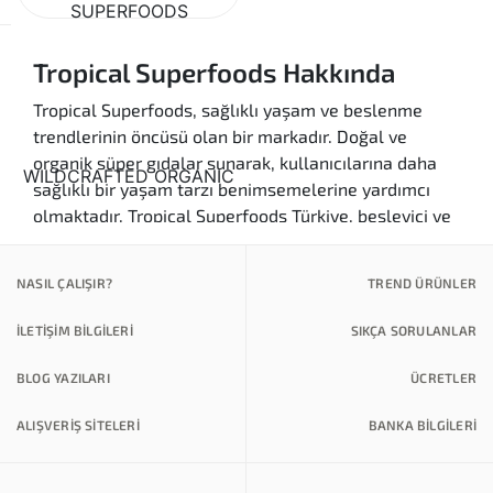
Tropical Superfoods Hakkında
Tropical Superfoods, sağlıklı yaşam ve beslenme
trendlerinin öncüsü olan bir markadır. Doğal ve
organik süper gıdalar sunarak, kullanıcılarına daha
sağlıklı bir yaşam tarzı benimsemelerine yardımcı
olmaktadır. Tropical Superfoods Türkiye, besleyici ve
lezzetli ürünleriyle sağlıklı yaşamın kapılarını
aralıyor.
NASIL ÇALIŞIR?
TREND ÜRÜNLER
Yüksek Kalite:
Tropical Superfoods,
İLETİŞİM BİLGİLERİ
SIKÇA SORULANLAR
ürünlerinin kalitesine büyük önem verir. Her
bir ürün, doğal ve organik malzemelerden
BLOG YAZILARI
ÜCRETLER
üretilmektedir.
Zengin Besin Değeri:
Markanın sunduğu
ALIŞVERİŞ SİTELERİ
BANKA BILGILERI
süper gıdalar, vitamin, mineral ve antioksidan
bakımından zengindir, bu da onları sağlıklı