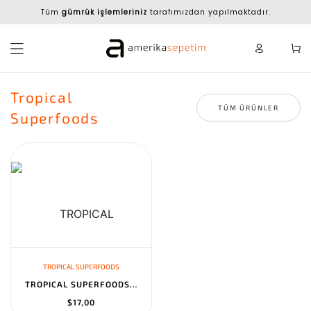
Tüm
gümrük işlemleriniz
tarafımızdan yapılmaktadır.
Tropical
TÜM ÜRÜNLER
Superfoods
TROPICAL SUPERFOODS
TROPICAL SUPERFOODS WILDCRAFTED ORGANIC SEA MOSS 4OZ MAKES 80OZ N...
$17,00