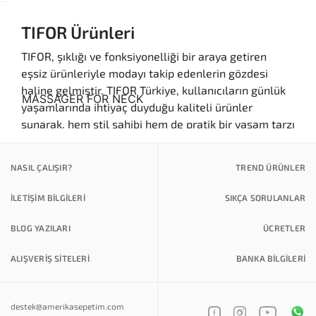
TIFOR Ürünleri
TIFOR, şıklığı ve fonksiyonelliği bir araya getiren
eşsiz ürünleriyle modayı takip edenlerin gözdesi
haline gelmiştir. TIFOR Türkiye, kullanıcıların günlük
yaşamlarında ihtiyaç duyduğu kaliteli ürünler
sunarak, hem stil sahibi hem de pratik bir yaşam tarzı
benimsemelerine yardımcı olmaktadır. TIFOR'un
özgün tasarımları, her yaştan ve her tarzdan
NASIL ÇALIŞIR?
TREND ÜRÜNLER
kullanıcıya hitap ederken, kaliteli materyalleri
sayesinde uzun ömürlü bir kullanım vaadi sunar.
İLETİŞİM BİLGİLERİ
SIKÇA SORULANLAR
Ürün Kategorileri
BLOG YAZILARI
ÜCRETLER
Kaliteli Ürünler:
TIFOR, en iyi kalitede
materyaller kullanarak ürettiği ürünlerle
ALIŞVERİŞ SİTELERİ
BANKA BILGILERI
kullanıcı memnuniyetini ön planda tutar. Her
bir ürün, titiz bir kalite kontrol sürecinden
destek@amerikasepetim.com
geçerek, beklentilerinizi karşılamak için