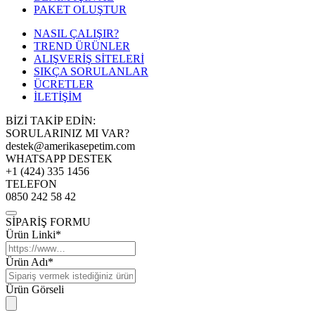
PAKET OLUŞTUR
NASIL ÇALIŞIR?
TREND ÜRÜNLER
ALIŞVERİŞ SİTELERİ
SIKÇA SORULANLAR
ÜCRETLER
İLETİŞİM
BİZİ TAKİP EDİN:
SORULARINIZ MI VAR?
destek@amerikasepetim.com
WHATSAPP DESTEK
+1 (424) 335 1456
TELEFON
0850 242 58 42
SİPARİŞ FORMU
Ürün Linki*
Ürün Adı*
Ürün Görseli