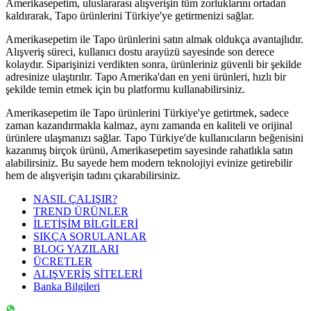
Amerikasepetim, uluslararası alışverişin tüm zorluklarını ortadan
kaldırarak, Tapo ürünlerini Türkiye'ye getirmenizi sağlar.
Amerikasepetim ile Tapo ürünlerini satın almak oldukça avantajlıdır.
Alışveriş süreci, kullanıcı dostu arayüzü sayesinde son derece
kolaydır. Siparişinizi verdikten sonra, ürünleriniz güvenli bir şekilde
adresinize ulaştırılır. Tapo Amerika'dan en yeni ürünleri, hızlı bir
şekilde temin etmek için bu platformu kullanabilirsiniz.
Amerikasepetim ile Tapo ürünlerini Türkiye'ye getirtmek, sadece
zaman kazandırmakla kalmaz, aynı zamanda en kaliteli ve orijinal
ürünlere ulaşmanızı sağlar. Tapo Türkiye'de kullanıcıların beğenisini
kazanmış birçok ürünü, Amerikasepetim sayesinde rahatlıkla satın
alabilirsiniz. Bu sayede hem modern teknolojiyi evinize getirebilir
hem de alışverişin tadını çıkarabilirsiniz.
NASIL ÇALIŞIR?
TREND ÜRÜNLER
İLETİŞİM BİLGİLERİ
SIKÇA SORULANLAR
BLOG YAZILARI
ÜCRETLER
ALIŞVERİŞ SİTELERİ
Banka Bilgileri