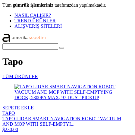
Tüm
gümrük işlemleriniz
tarafımızdan yapılmaktadır.
NASIL ÇALIŞIR?
TREND ÜRÜNLER
ALIŞVERİŞ SİTELERİ
Tapo
TÜM ÜRÜNLER
SEPETE EKLE
TAPO
TAPO LIDAR SMART NAVIGATION ROBOT VACUUM
AND MOP WITH SELF-EMPTYI...
$230,00