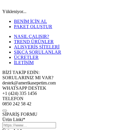
Yükleniyor...
BENİM İÇİN AL
PAKET OLUŞTUR
NASIL ÇALIŞIR?
TREND ÜRÜNLER
ALIŞVERİŞ SİTELERİ
SIKÇA SORULANLAR
ÜCRETLER
İLETİŞİM
BİZİ TAKİP EDİN:
SORULARINIZ MI VAR?
destek@amerikasepetim.com
WHATSAPP DESTEK
+1 (424) 335 1456
TELEFON
0850 242 58 42
SİPARİŞ FORMU
Ürün Linki*