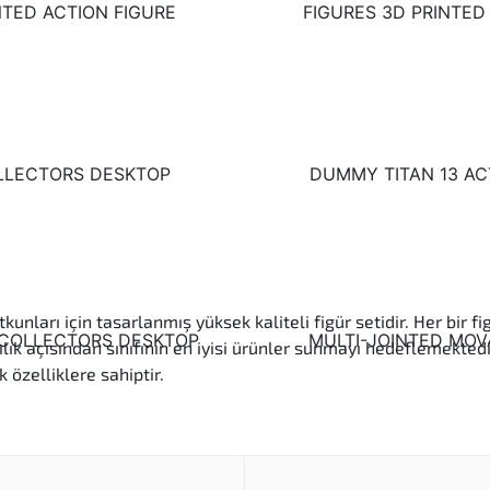
nları için tasarlanmış yüksek kaliteli figür setidir. Her bir fig
ık açısından sınıfının en iyisi ürünler sunmayı hedeflemektedir
özelliklere sahiptir.
ek kaliteli malzemelerden üretilmiştir ve uzun ömürlü kullanı
etayları ile fark yaratır, koleksiyonunuza benzersiz bir parç