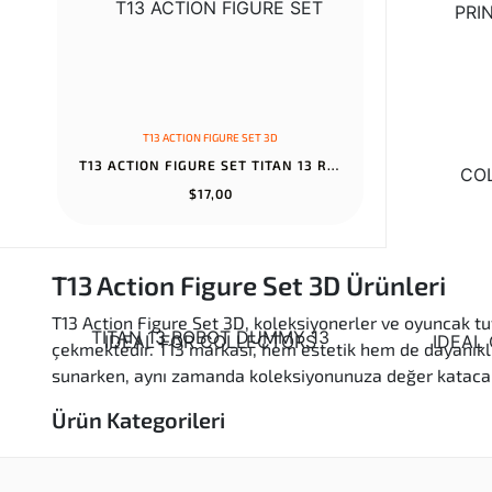
T13 ACTION FIGURE SET 3D
T13 ACTION FIGURE SET TITAN 13 ROBOT DUMMY 13 SET 3D PRINTED ROBO...
$17,00
T13 Action Figure Set 3D Ürünleri
T13 Action Figure Set 3D, koleksiyonerler ve oyuncak tutku
çekmektedir. T13 markası, hem estetik hem de dayanıklıl
sunarken, aynı zamanda koleksiyonunuza değer katacak 
Ürün Kategorileri
Kaliteli Ürünler: T13 Action Figure Set 3D, yüks
Özgün Tasarımlar: Her figür, özgün tasarımı ve d