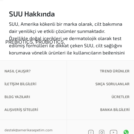
SUU Hakkında
SUU, Amerika kökenli bir marka olarak, cilt bakımına
dair yenilikçi ve etkili çözümler sunmaktadır.
Özellikle doğal içerikleri ve dermatolojik olarak test
edilmiş formülleri ile dikkat çeken SUU, cilt sağlığını
korumaya yönelik ürünleri ile kullanıcıların beğenisini
kazanmaktadır. SUU Türkiye'de de büyük bir ilgiyle
karşılanmakta ve birçok kullanıcı tarafından tercih
NASIL ÇALIŞIR?
TREND ÜRÜNLER
edilmektedir.
İLETİŞİM BİLGİLERİ
SIKÇA SORULANLAR
Markanın öne çıkan özellikleri arasında, cilt
nemlendirme, onarım ve koruma gibi etkileri
BLOG YAZILARI
ÜCRETLER
bulunmaktadır. SUU ürünleri, özellikle kuru ve hassas
ciltler için tasarlanmış olup, ciltte uzun süreli bir
ALIŞVERİŞ SİTELERİ
BANKA BILGILERI
rahatlık sağlamaktadır. Bunun yanı sıra, SUU
Amerika'da üretilen yüksek kaliteli ürünleri ile cilt
bakımında aranan güvenilir markalardan biri haline
destek@amerikasepetim.com