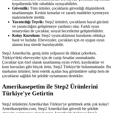
koşullarında bile rahatlıkla oynayabilirler.
Güvenlik:
Tüm ürünler, çocukların güvenliği düşünülerek
tasarlanmıştır. Keskin kenarlar ve zararlı maddeler içermeyen
malzemelerle üretilir.
Yaratıcılığı Teşvik:
Step2 ürünleri, çocukların hayal gücünü
ve yaratıcılığını geliştirmeye yardımcı olur. Farklı oyun
senaryoları ile çocuklar, sosyal becerilerini geliştirebilirler.
Kolay Kurulum:
Step2 oyuncaklarının kurulumu oldukça
basit ve hızlıdır. Ebeveynler, çocukları için en uygun oyun
alanını kısa sürede hazırlayabilir.
Step2 Amerika'da, geniş ürün yelpazesi ile dikkat çekerken,
Türkiye'deki ebeveynler için de cazip fırsatlar sunmaktadır.
Çocuklar için özel olarak tasarlanmış oyun evleri, kaydıraklar ve
kum havuzları gibi birçok ürün, Step2 Türkiye'de bulunmaktadır. Bu
markanın ürünleri, hem estetik açıdan hoş görüntülere sahip hem de
çocukların sağlıklı bir şekilde oynamasını destekler.
Amerikasepetim ile Step2 Ürünlerini
Türkiye'ye Getirtin
Step2 ürünlerini Amerika'dan Türkiye'ye getirtmek artık çok kolay!
Amerikasepetim.com, Step2 Amerika'dan güvenli bir şekilde