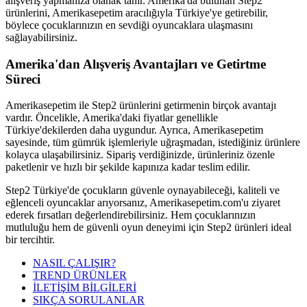
alışveriş yapmanıza olanak tanır. Amerika'da bulunan Step2
ürünlerini, Amerikasepetim aracılığıyla Türkiye'ye getirebilir,
böylece çocuklarınızın en sevdiği oyuncaklara ulaşmasını
sağlayabilirsiniz.
Amerika'dan Alışveriş Avantajları ve Getirtme
Süreci
Amerikasepetim ile Step2 ürünlerini getirmenin birçok avantajı
vardır. Öncelikle, Amerika'daki fiyatlar genellikle
Türkiye'dekilerden daha uygundur. Ayrıca, Amerikasepetim
sayesinde, tüm gümrük işlemleriyle uğraşmadan, istediğiniz ürünlere
kolayca ulaşabilirsiniz. Sipariş verdiğinizde, ürünleriniz özenle
paketlenir ve hızlı bir şekilde kapınıza kadar teslim edilir.
Step2 Türkiye'de çocukların güvenle oynayabileceği, kaliteli ve
eğlenceli oyuncaklar arıyorsanız, Amerikasepetim.com'u ziyaret
ederek fırsatları değerlendirebilirsiniz. Hem çocuklarınızın
mutluluğu hem de güvenli oyun deneyimi için Step2 ürünleri ideal
bir tercihtir.
NASIL ÇALIŞIR?
TREND ÜRÜNLER
İLETİŞİM BİLGİLERİ
SIKÇA SORULANLAR