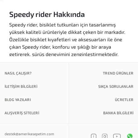
Speedy rider Hakkında
Speedy rider, bisiklet tutkunları için tasarlanmış
yüksek kaliteli ürünleriyle dikkat çeken bir markadır.
Özellikle bisiklet kıyafetleri ve aksesuarları ile öne
çıkan Speedy rider, konforu ve şıklığı bir araya
getirerek, sürüş deneyimini zenginleştirmektedir.
Speedy rider Türkiye'de de hızla popülerlik
kazanmaktadır ve birçok kullanıcı, markanın sunduğu
NASIL ÇALIŞIR?
TREND ÜRÜNLER
ürünlerin dayanıklılığını ve ergonomik tasarımlarını
tercih etmektedir.
İLETİŞİM BİLGİLERİ
SIKÇA SORULANLAR
Markanın Özellikleri ve Avantajları
BLOG YAZILARI
ÜCRETLER
Kalite:
Speedy rider, yüksek kaliteli
malzemeler kullanarak uzun ömürlü ürünler
ALIŞVERİŞ SİTELERİ
BANKA BILGILERI
üretmektedir.
Konfor:
Ergonomik tasarımları sayesinde
destek@amerikasepetim.com
sürüş sırasında konforlu bir deneyim sunar.