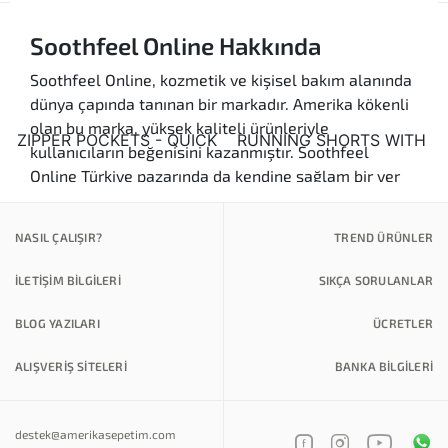
Soothfeel Online Hakkında
Soothfeel Online, kozmetik ve kişisel bakım alanında
dünya çapında tanınan bir markadır. Amerika kökenli
olan bu marka, yüksek kaliteli ürünleriyle
kullanıcıların beğenisini kazanmıştır. Soothfeel
Online Türkiye pazarında da kendine sağlam bir yer
edinmiştir. Markanın sunduğu cilt bakım ürünleri, saç
bakım ürünleri ve makyaj malzemeleri, kullanıcılar
NASIL ÇALIŞIR?
TREND ÜRÜNLER
tarafından sıkça tercih edilmektedir.
İLETİŞİM BİLGİLERİ
SIKÇA SORULANLAR
Kalite ve Güven:
Soothfeel Online,
ürünlerinde yüksek kaliteli içerikler kullanarak
BLOG YAZILARI
ÜCRETLER
kullanıcıların güvenini kazanmayı hedefler. Cilt
tipine uygun ürün seçenekleri sayesinde
ALIŞVERİŞ SİTELERİ
BANKA BILGILERI
herkesin ihtiyacına yönelik çözümler sunar.
Çeşitlilik:
Markanın geniş ürün yelpazesi,
farklı cilt tiplerine ve ihtiyaçlara yönelik özel
destek@amerikasepetim.com