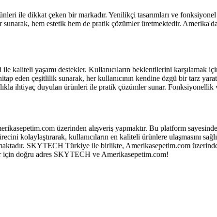
i ile dikkat çeken bir markadır. Yenilikçi tasarımları ve fonksiyonel y
unarak, hem estetik hem de pratik çözümler üretmektedir. Amerika'dan ge
ile kaliteli yaşamı destekler. Kullanıcıların beklentilerini karşılamak içi
hitap eden çeşitlilik sunarak, her kullanıcının kendine özgü bir tarz yar
ihtiyaç duyulan ürünleri ile pratik çözümler sunar. Fonksiyonellik ve e
asepetim.com üzerinden alışveriş yapmaktır. Bu platform sayesinde, Am
cini kolaylaştırarak, kullanıcıların en kaliteli ürünlere ulaşmasını sağ
unmaktadır. SKYTECH Türkiye ile birlikte, Amerikasepetim.com üzerinden
rünler için doğru adres SKYTECH ve Amerikasepetim.com!