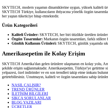
SKYTECH, modern yaşamın dinamiklerine uygun, yüksek kaliteli ürünler
SKYTECH Türkiye, kullanıcıların ihtiyacına yönelik özgün tasarımlar s
her yaştan tüketiciye hitap etmektedir.
Ürün Kategorileri
Kaliteli Ürünler:
SKYTECH, her biri titizlikle üretilen ürünleri 
Özgün Tasarımlar:
Markanın özgün tasarımları, farklı stillere 
Günlük Kullanım Ürünleri:
SKYTECH, günlük yaşamda sıklıkla 
Amerikasepetim ile Kolay Erişim
SKYTECH Amerika'dan gelen ürünlere ulaşmanın en kolay yolu, Amerik
şekilde erişim sağlanmaktadır. Amerikasepetim, Türkiye'ye getirtme süre
yelpazesi, özel indirimler ve en son trendleri takip etme imkanı bul
getirtebilirsiniz. Unutmayın, kaliteli ve özgün tasarımlara sahip ü
NASIL ÇALIŞIR?
TREND ÜRÜNLER
İLETİŞİM BİLGİLERİ
SIKÇA SORULANLAR
BLOG YAZILARI
ÜCRETLER