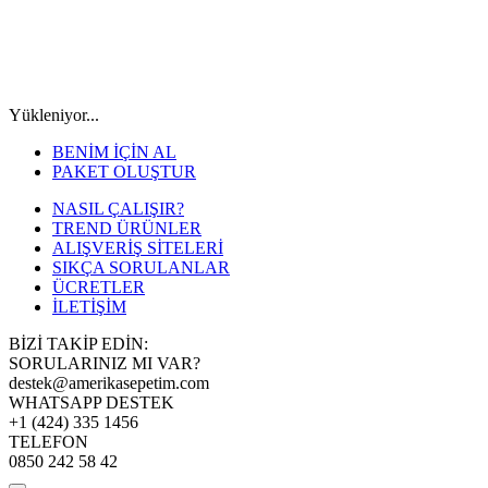
Yükleniyor...
BENİM İÇİN AL
PAKET OLUŞTUR
NASIL ÇALIŞIR?
TREND ÜRÜNLER
ALIŞVERİŞ SİTELERİ
SIKÇA SORULANLAR
ÜCRETLER
İLETİŞİM
BİZİ TAKİP EDİN:
SORULARINIZ MI VAR?
destek@amerikasepetim.com
WHATSAPP DESTEK
+1 (424) 335 1456
TELEFON
0850 242 58 42